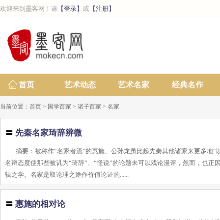
欢迎来到墨客网！请
【登录】
或
【注册】
首页
艺术动态
艺术名家
经典名作
当前位置：
首页
>
国学百家
>
诸子百家
>
名家
〓
先秦名家琦辞辨微
摘要：被称作“名家者流”的惠施、公孙龙虽比起先秦其他诸家来更多地
名辩态度使那些被讥为“琦辞”、“怪说”的论题未可以戏论漫评，然而，也
辑之学。名家是取论理之途作价值论证的......
〓
惠施的相对论