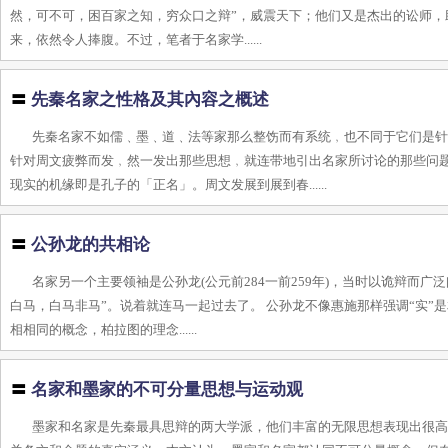
然，可不可，困百家之知，穷众口之辩”，威震天下；他们又是杰出的讼师，
来，依然令人捧腹。不过，笔者于名家学......
〓
先秦名家之性格及其內容之概述
先秦名家不如儒﹑墨﹑道﹑法等家那么整饬而有系统﹐也不同于它们是
针对周文疲弊而发﹐然一发出那些思想﹐就连带地引出名家所讨论的那些问
现实的机缘即是孔子的「正名」。周文发展到展到春......
〓
公孙龙的共相论
名家另一个主要领袖是公孙龙(公元前284一前259年)，当时以诡辩而
白马，白马非马”。说着就连马一起过去了。 公孙龙不像惠施那样强调“实”
相相同的概念，柏拉图的理念......
〓
名家和墨家的不可分量思想与运动观
墨家和名家是先秦最具思辩的两大学派，他们丰富的无限思想表现出很