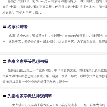
惠施(公元前350一前260年)是宋国(在今河南省内)人。我们知道，
施的“十事”，我们所知道的惠施思想，仅只是从此“十事”推演出来的。 第
析命题”。它们对于实，都......
〓
名家和辩者
“名家”这个名称，译成英文时，有时译作“sophists(诡辩家)”，有时译作“logi
同，这是事实；但是他们并不完全相同，这更是事实。为了避免混乱，顶好是按字面翻译为
〓
先秦名家平等思想初探
先秦是我国历史上一个重要时期，中华民族的文化、思维方式以及民族
华夏文明的各种思想源流在此汇集、碰撞、发展，形成一股以宗法文化为标志
源 春秋战国是一个社会剧烈动荡的年代，那个年......
〓
先秦名家学派法律观阐释
 大凡涉猎过先秦诸子学术的人们当不会忘记名家——那一群极为奇特