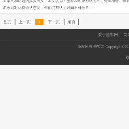
关条文和命题的真实涵义，本文认为：墨家和名家都认同不可分量概念，但
名家则对此持否认态度，但他们都认同时间不可分量......
首页
上一页
1
下一页
尾页
关于墨客网
|
网
版权所有 墨客网 Copyright©2021 mo
京