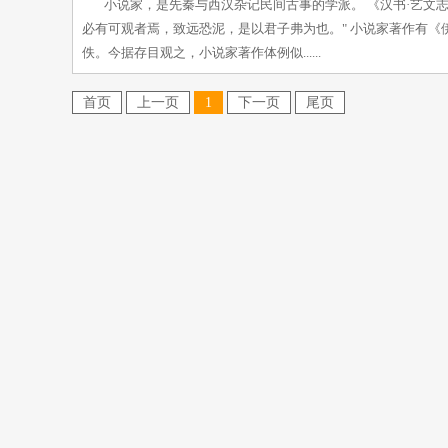
小说家，是先秦与西汉杂记民间古事的学派。 《汉书·艺文
必有可观者焉，致远恐泥，是以君子弗为也。" 小说家著作有
佚。今据存目观之，小说家著作体例似......
首页
上一页
1
下一页
尾页