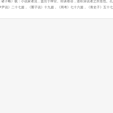
志·诸子略》载：小说家者流，盖出于稗官。街谈巷语，道听涂说者之所造也。孔
《伊尹说》二十七篇，《鬻子说》十九篇，《周考》七十六篇，《青史子》五十