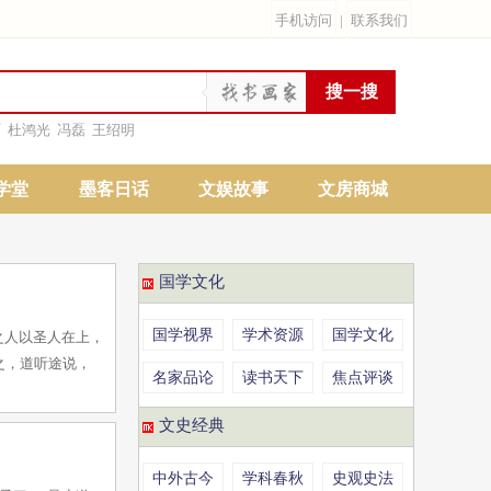
手机访问
|
联系我们
雨
杜鸿光
冯磊
王绍明
学堂
墨客日话
文娱故事
文房商城
国学文化
国学视界
学术资源
国学文化
之人以圣人在上，
之，道听途说，
名家品论
读书天下
焦点评谈
文史经典
中外古今
学科春秋
史观史法