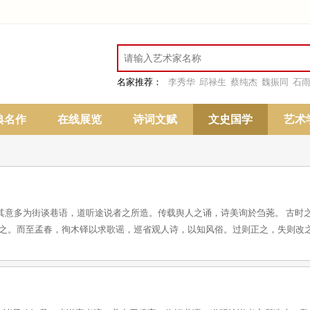
名家推荐：
李秀华
邱禄生
蔡纯杰
魏振同
石
典名作
在线展览
诗词文赋
文史国学
艺术
其意多为街谈巷语，道听途说者之所造。传载舆人之诵，诗美询於刍荛。 古时
之。而至孟春，徇木铎以求歌谣，巡省观人诗，以知风俗。过则正之，失则改