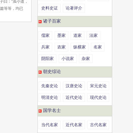
子曰："虽小道，
史料史证
论著评介
七篇等等，均已
诸子百家
儒家
墨家
道家
法家
兵家
农家
纵横家
名家
阴阳家
小说家
杂家
朝史综论
先秦史论
汉唐史论
宋元史论
明清史论
近代史论
现代史论
国学名士
当代名家
近代名家
古代名家