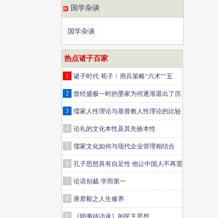
国学杂谈
国学杂谈
热点诸子百家
1
诸子时代·荀子︱用兵策略“六术”“五
权”“三至”指什么
2
曾经盛极一时的墨家为何逐渐退出了历
史大舞台？
3
儒家人性理论与基督教人性理论的比较
研究
4
论礼的文化本性及其先验本性
5
儒家文化如何与现代企业管理相结合
6
孔子思想具有自足性 他让中国人不再需
要鬼神
7
论语别裁·学而第一
8
唐君毅之人生修养
9
《明夷待访录》的民主思想