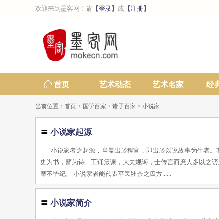
欢迎来到墨客网！请
【登录】
或
【注册】
首页
艺术动态
艺术名家
经
当前位置：
首页
>
国学百家
>
诸子百家
>
小说家
〓
小说家起源
小说家者之起源，当盖出於稗官，即出於以说故事为生者。
史为书，瞽为诗，工诵箴谏，大夫规诲，士传言而庶人多以之谤
靡不毕纪。 小说家者能代表平民社会之四方......
〓
小说家简介