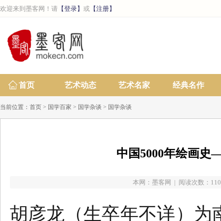
欢迎来到墨客网！请
【登录】
或
【注册】
首页
艺术动态
艺术名家
经典名作
当前位置：
首页
>
国学百家
>
国学杂谈
>
国学杂谈
中国5000年绘画史
本网：
墨客网
| 阅读次数：1105次
胡彦龙（生卒年不详）为