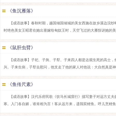
〓
《鱼沉雁落》
【成语故事】春秋时期，越国倾国倾城的美女西施在故乡溪边浣纱
时绝色美女王昭君在她出塞嫁给匈奴王时，天空飞过的大雁惊讶她的美丽，忘
〓
《鼠肝虫臂》
【成语故事】子祀、子舆、子犁、子来四人都是达观生死的高士，
兴。子来生病，子犁去慰问，他支走了他的家人对他说：大自然真是神奇，你
〓
《鱼传尺素》
【成语故事】汉代乐府民歌《饮马长城窟行》描写妻子对远方丈夫
寒。入门各自媚，谁肯相为言！客从远方来，遗我双鲤鱼。呼儿烹鲤鱼，中有