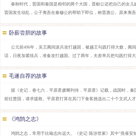
春秋时代，晋国和秦国是相邻的两个大国，晋献公还把自己的女儿
晋国发生动乱，公子夷吾在秦穆公的帮助下即位，称晋惠公。原来夷吾因为受
〓
卧薪尝胆的故事
公元前496年，吴王阖闾派兵攻打越国，被越王勾践打得大败，阖
话，日夜加紧练兵，准备攻打越国。过了两年，夫差率兵把勾践打得大败，勾
〓
毛遂自荐的故事
据《史记．卷七六．平原君虞卿列传．平原君》记载，战国时，秦
前往楚国，请求援救。平原君打算在其门下食客挑选出二十个文武人才一同前
〓
《鸿鹄之志》
鸿鹄之志，常用于比喻志向远大。《史记·陈涉世家》其中“燕雀安