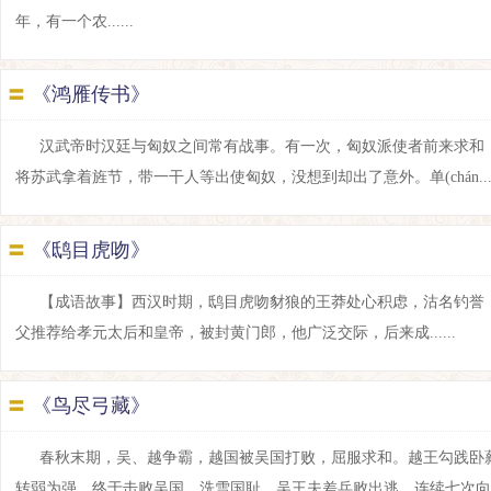
年，有一个农......
〓
《鸿雁传书》
汉武帝时汉廷与匈奴之间常有战事。有一次，匈奴派使者前来求和
将苏武拿着旌节，带一干人等出使匈奴，没想到却出了意外。单(chán....
〓
《鸱目虎吻》
【成语故事】西汉时期，鸱目虎吻豺狼的王莽处心积虑，沽名钓誉
父推荐给孝元太后和皇帝，被封黄门郎，他广泛交际，后来成......
〓
《鸟尽弓藏》
春秋末期，吴、越争霸，越国被吴国打败，屈服求和。越王勾践卧
转弱为强，终于击败吴国，洗雪国耻。吴王夫差兵败出逃，连续七次向越国求