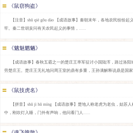
〓
《鼠窃狗盗》
【注音】shǔ qiè gǒu dào 【成语故事】秦朝末年，各地农
牢。秦二世胡亥问有关农民起义的事情，......
〓
《魑魅魍魉》
【成语故事】春秋五霸之一的楚庄王率军征讨小国陆浑，路过洛阳
劳楚庄王。楚庄王无礼地问周王室的鼎有多重，王孙满解释说鼎是国家的象征
〓
《鼠技虎名》
【拼音】shǔ jì hǔ míng 【成语故事】楚地人称老虎为老
中，刚吹灯入睡，门外有声响，他问看门人......
〓
《魂飞魄散》