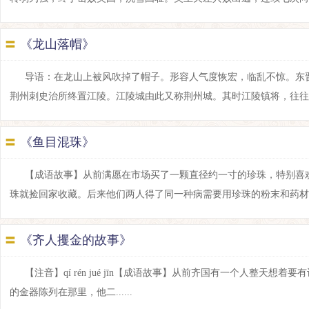
〓
《龙山落帽》
导语：在龙山上被风吹掉了帽子。形容人气度恢宏，临乱不惊。东
荆州刺史治所终置江陵。江陵城由此又称荆州城。其时江陵镇将，往往拥兵自
〓
《鱼目混珠》
【成语故事】从前满愿在市场买了一颗直径约一寸的珍珠，特别喜
珠就捡回家收藏。后来他们两人得了同一种病需要用珍珠的粉末和药材才能治
〓
《齐人攫金的故事》
【注音】qí rén jué jīn【成语故事】从前齐国有一个人整
的金器陈列在那里，他二......