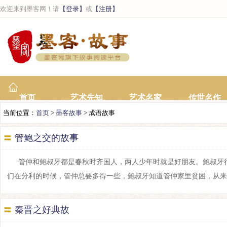
欢迎来到墨客网！请
【登录】
或
【注册】
首页
艺术先知
艺术名家
传世名作
当前位置：
首页
>
墨客故事
> 成语故事
〓
管鲍之交的故事
管仲和鲍叔牙都是春秋时齐国人，两人少年时就是好朋友。鲍叔牙
们在分利的时候，管仲总要多得一些，鲍叔牙知道管仲家里贫困，从来不因他
〓
秦晋之好典故