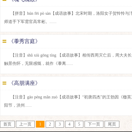
【拼音】hún fēi pò sàn【成语故事】北宋时期，洛阳女子
师道手下军需官高常彬。......
〓
《黍秀宫庭》
【注音】shǔ xiù gōng tíng 【成语故事】相传西周灭亡
触景伤怀，无限感慨，就作《黍离......
〓
《高朋满座》
【注音】gāo péng mǎn zuò【成语故事】“初唐四杰”的王
阳节，洪州......
首页
上一页
1
2
3
4
5
下一页
尾页