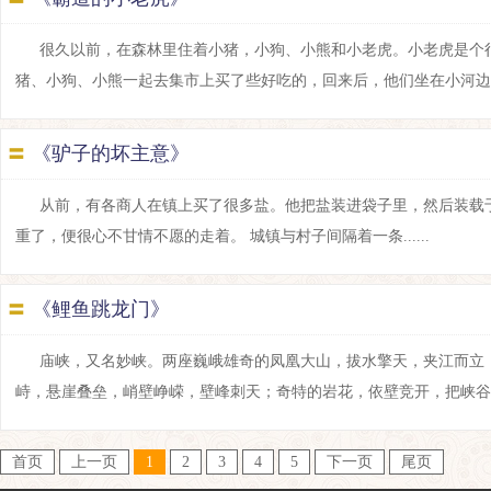
很久以前，在森林里住着小猪，小狗、小熊和小老虎。小老虎是个
猪、小狗、小熊一起去集市上买了些好吃的，回来后，他们坐在小河边高兴得
〓
《驴子的坏主意》
从前，有各商人在镇上买了很多盐。他把盐装进袋子里，然后装载于
重了，便很心不甘情不愿的走着。 城镇与村子间隔着一条......
〓
《鲤鱼跳龙门》
庙峡，又名妙峡。两座巍峨雄奇的凤凰大山，拔水擎天，夹江而立
峙，悬崖叠垒，峭壁峥嵘，壁峰刺天；奇特的岩花，依壁竞开，把峡谷装缀成
首页
上一页
1
2
3
4
5
下一页
尾页