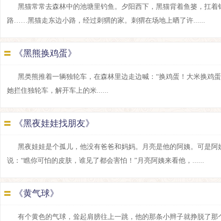
黑猫常常去森林中的池塘里钓鱼。夕阳西下，黑猫背着鱼篓，扛着
路……黑猫走东边小路，经过刺猬的家。刺猬在场地上晒了许......
〓
《黑熊换鸡蛋》
黑类熊推着一辆独轮车，在森林里边走边喊：“换鸡蛋！大米换鸡蛋！
她拦住独轮车，解开车上的米......
〓
《黑夜娃娃找朋友》
黑夜娃娃是个孤儿，他没有爸爸和妈妈。月亮是他的阿姨。可是阿
说：“瞧你可怕的皮肤，谁见了都会害怕！”月亮阿姨来看他，......
〓
《黄气球》
有个黄色的气球，耸起肩膀往上一跳，他的那条小辫子就挣脱了那