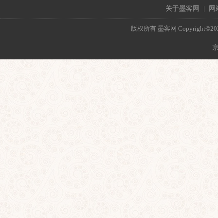
关于墨客网
|
网
版权所有 墨客网 Copyright©2021 mo
京