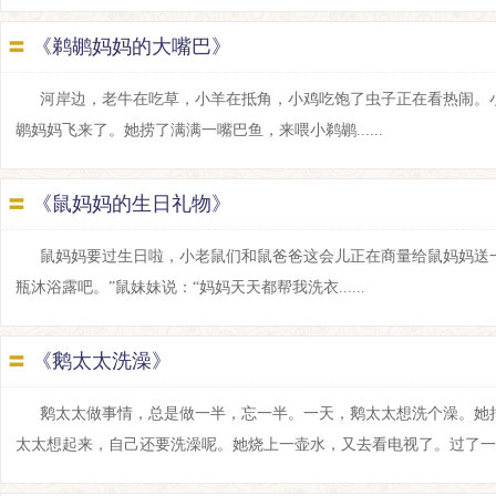
〓
《鹈鹕妈妈的大嘴巴》
河岸边，老牛在吃草，小羊在抵角，小鸡吃饱了虫子正在看热闹。小河
鹕妈妈飞来了。她捞了满满一嘴巴鱼，来喂小鹈鹕......
〓
《鼠妈妈的生日礼物》
鼠妈妈要过生日啦，小老鼠们和鼠爸爸这会儿正在商量给鼠妈妈送
瓶沐浴露吧。”鼠妹妹说：“妈妈天天都帮我洗衣......
〓
《鹅太太洗澡》
鹅太太做事情，总是做一半，忘一半。一天，鹅太太想洗个澡。她
太太想起来，自己还要洗澡呢。她烧上一壶水，又去看电视了。过了一会儿，