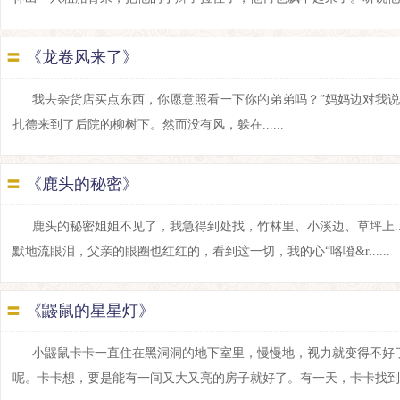
〓
《龙卷风来了》
我去杂货店买点东西，你愿意照看一下你的弟弟吗？”妈妈边对我说
扎德来到了后院的柳树下。然而没有风，躲在......
〓
《鹿头的秘密》
鹿头的秘密姐姐不见了，我急得到处找，竹林里、小溪边、草坪上..
默地流眼泪，父亲的眼圈也红红的，看到这一切，我的心“咯噔&r......
〓
《鼹鼠的星星灯》
小鼹鼠卡卡一直住在黑洞洞的地下室里，慢慢地，视力就变得不好
呢。卡卡想，要是能有一间又大又亮的房子就好了。有一天，卡卡找到了一间