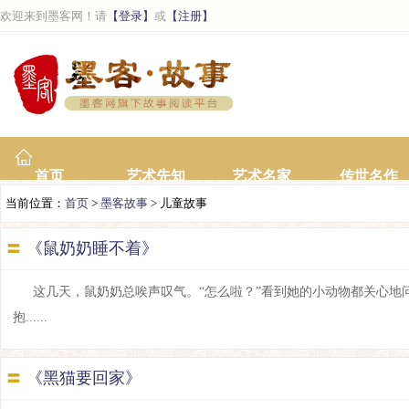
欢迎来到墨客网！请
【登录】
或
【注册】
首页
艺术先知
艺术名家
传世名作
当前位置：
首页
>
墨客故事
> 儿童故事
〓
《鼠奶奶睡不着》
这几天，鼠奶奶总唉声叹气。“怎么啦？”看到她的小动物都关心地问
抱......
〓
《黑猫要回家》