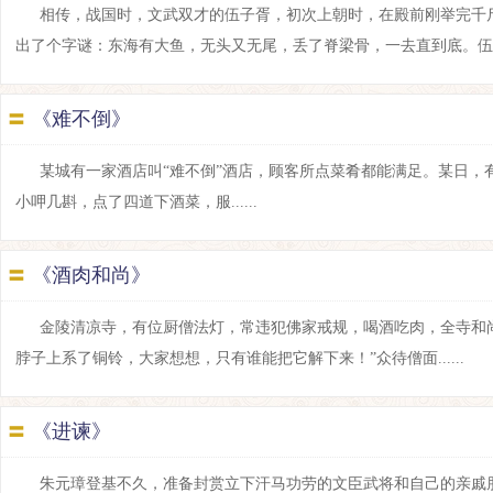
相传，战国时，文武双才的伍子胥，初次上朝时，在殿前刚举完千
出了个字谜：东海有大鱼，无头又无尾，丢了脊梁骨，一去直到底。伍子胥当
〓
《难不倒》
某城有一家酒店叫“难不倒”酒店，顾客所点菜肴都能满足。某日，
小呷几斟，点了四道下酒菜，服......
〓
《酒肉和尚》
金陵清凉寺，有位厨僧法灯，常违犯佛家戒规，喝酒吃肉，全寺和
脖子上系了铜铃，大家想想，只有谁能把它解下来！”众待僧面......
〓
《进谏》
朱元璋登基不久，准备封赏立下汗马功劳的文臣武将和自己的亲戚