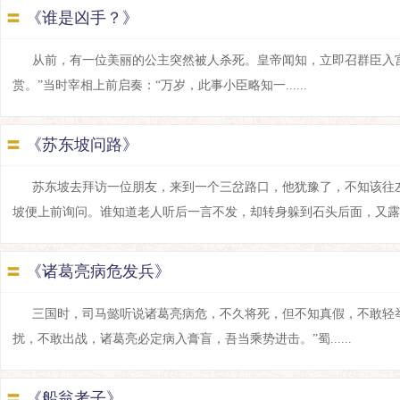
〓
《谁是凶手？》
从前，有一位美丽的公主突然被人杀死。皇帝闻知，立即召群臣入
赏。”当时宰相上前启奏：“万岁，此事小臣略知一......
〓
《苏东坡问路》
苏东坡去拜访一位朋友，来到一个三岔路口，他犹豫了，不知该往
坡便上前询问。谁知道老人听后一言不发，却转身躲到石头后面，又露出头来
〓
《诸葛亮病危发兵》
三国时，司马懿听说诸葛亮病危，不久将死，但不知真假，不敢轻举
扰，不敢出战，诸葛亮必定病入膏盲，吾当乘势进击。”蜀......
〓
《船翁考子》