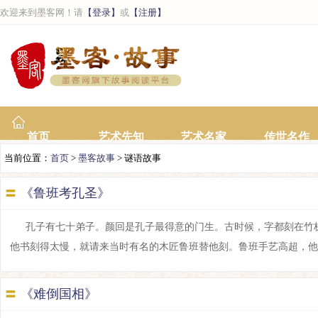
欢迎来到墨客网！请
【登录】
或
【注册】
首页
艺术先知
艺术名家
传世名作
当前位置：
首页
>
墨客故事
> 谜语故事
〓
《鲁班考孔圣》
孔子有七十弟子。颜回是孔子最得意的门生。古时候，字都刻在竹
他书刻得太慢，就请来当时有名的木匠鲁班替他刻。鲁班手艺高超，他一边听
〓
《难倒国相》