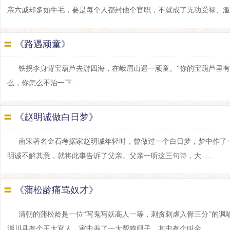
亲六戚却多如牛毛，要是每个人都封他个官职，不就成了无功受禄、滥竽充数
〓
《路遇顽童》
铁拐李身背宝葫芦去游四海，在峨眉山遇一顽童。“你的宝葫芦里有
么，你怎么不治一下......
〓
《赵明诚做白日梦》
南宋著名金石考据家赵明诚年轻时，曾做过一个白日梦，梦中作了
明诚不解其意，就将此事告诉了父亲。父亲一听这三句诗，大......
〓
《蒲松龄痛骂奴才》
清朝的蒲松龄是一位“写鬼写妖高人一等，刺贪刺虐入骨三分”的
淄川县有个王大官人，家中养了一大帮狗腿子，其中有个叫金......