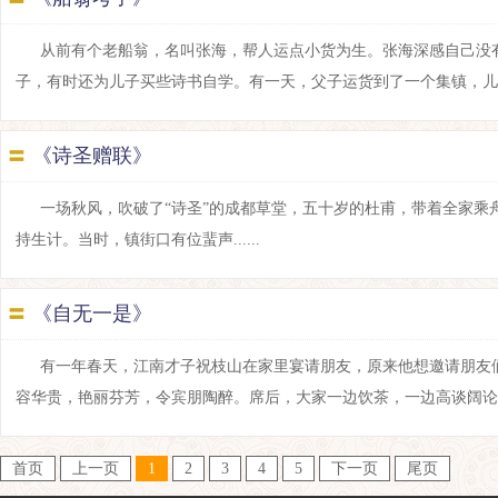
从前有个老船翁，名叫张海，帮人运点小货为生。张海深感自己没
子，有时还为儿子买些诗书自学。有一天，父子运货到了一个集镇，儿子在街
〓
《诗圣赠联》
一场秋风，吹破了“诗圣”的成都草堂，五十岁的杜甫，带着全家乘
持生计。当时，镇街口有位蜚声......
〓
《自无一是》
有一年春天，江南才子祝枝山在家里宴请朋友，原来他想邀请朋友
容华贵，艳丽芬芳，令宾朋陶醉。席后，大家一边饮茶，一边高谈阔论，谈论
首页
上一页
1
2
3
4
5
下一页
尾页