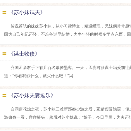
〓
《苏小妹试夫》
传说苏轼的妹妹苏小妹，从小习读诗文，精通经理，兄妹俩常常题
因为自己年纪还轻，不准备过早结婚，力争年轻的时候多学点东西，因此对前
〓
《谋士收债》
齐国孟尝君手下有几百名幕僚墨客。一天，孟尝君派谋士冯爰前往
道：“你看我缺什么，就买什么吧！”冯......
〓
《苏小妹夫妻逗乐》
自洞房花烛之夜，苏小妹三难新郎秦少游之后，互猜瘦辞隐语，便
游俯身一看，佯佯摇头，然后对苏小妹说：“娘子，今日早晨，为夫还想再添.