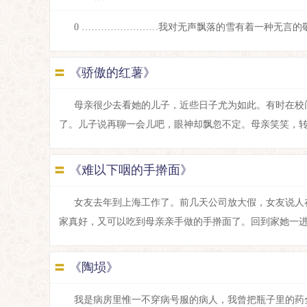
0 ……………………我对无声飘落的雪有着一种无言的敬畏
〓
《骄傲的红薯》
母亲很少去看她的儿子，近些日子尤为如此。有时在校
了。儿子说再聊一会儿吧，眼神却飘忽不定。母亲笑笑，转身，
〓
《难以下咽的手擀面》
女友去年到上海工作了。前几天公司放大假，女友说人
家真好，又可以吃到母亲亲手做的手擀面了。回到家她一进门就
〓
《陶埙》
我是病房里惟一不穿病号服的病人，我曾把瓶子里的药