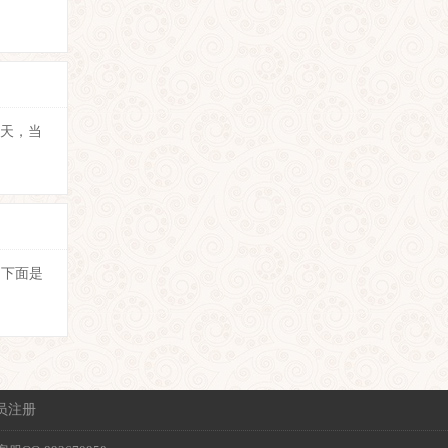
那天，当
。下面是
员注册