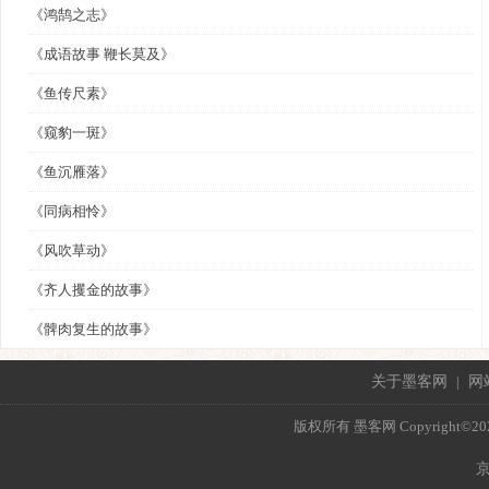
《鸿鹄之志》
《成语故事 鞭长莫及》
《鱼传尺素》
《窥豹一斑》
《鱼沉雁落》
《同病相怜》
《风吹草动》
《齐人攫金的故事》
《髀肉复生的故事》
关于墨客网
|
网
版权所有 墨客网 Copyright©2021 mo
京