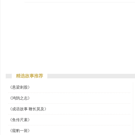
精选故事推荐
《悬梁刺股》
《鸿鹄之志》
《成语故事 鞭长莫及》
《鱼传尺素》
《窥豹一斑》