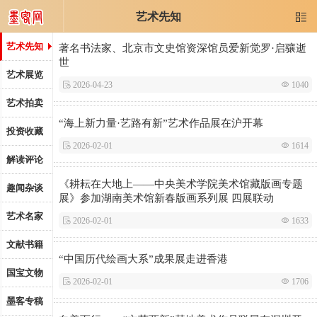
艺术先知

艺术先知
著名书法家、北京市文史馆资深馆员爱新觉罗·启骧逝
世
艺术展览
 2026-04-23
 1040
艺术拍卖
“海上新力量·艺路有新”艺术作品展在沪开幕
投资收藏
 2026-02-01
 1614
解读评论
《耕耘在大地上——中央美术学院美术馆藏版画专题
趣闻杂谈
展》参加湖南美术馆新春版画系列展 四展联动
艺术名家
 2026-02-01
 1633
文献书籍
“中国历代绘画大系”成果展走进香港
国宝文物
 2026-02-01
 1706
墨客专稿