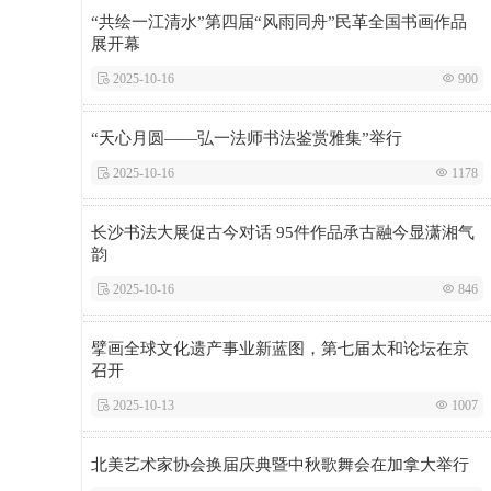
“共绘一江清水”第四届“风雨同舟”民革全国书画作品
展开幕
 2025-10-16
 900
“天心月圆——弘一法师书法鉴赏雅集”举行
 2025-10-16
 1178
长沙书法大展促古今对话 95件作品承古融今显潇湘气
韵
 2025-10-16
 846
擘画全球文化遗产事业新蓝图，第七届太和论坛在京
召开
 2025-10-13
 1007
北美艺术家协会换届庆典暨中秋歌舞会在加拿大举行