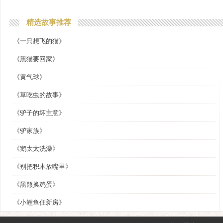
精选故事推荐
《一只想飞的猫》
《黑猫要回家》
《黄气球》
《草吃虫的故事》
《驴子的坏主意》
《驴家族》
《鹅太太洗澡》
《别把积木放嘴里》
《黑熊换鸡蛋》
《小鲤鱼住新房》