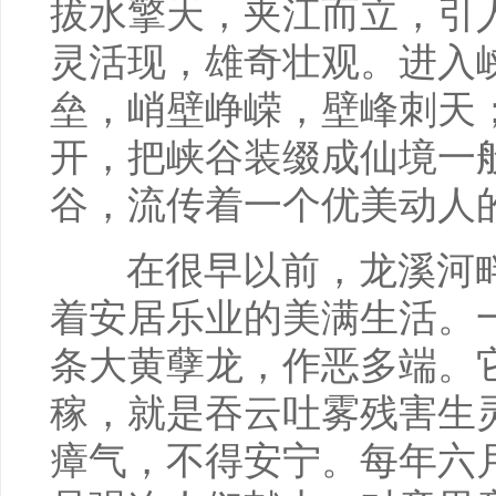
拔水擎天，夹江而立，引
灵活现，雄奇壮观。进入
垒，峭壁峥嵘，壁峰刺天
开，把峡谷装缀成仙境一
谷，流传着一个优美动人
在很早以前，龙溪河畔
着安居乐业的美满生活。
条大黄孽龙，作恶多端。
稼，就是吞云吐雾残害生
瘴气，不得安宁。每年六