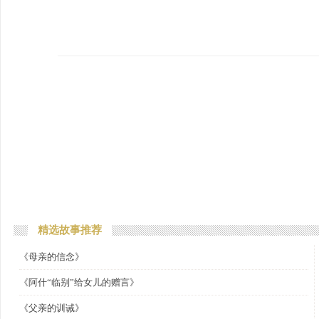
精选故事推荐
《母亲的信念》
《阿什“临别”给女儿的赠言》
《父亲的训诫》