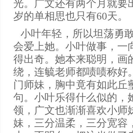
光。广文还有两个月就要出
岁的单相思也只有60天。
小叶年轻，所以坦荡勇敢
会爱上她。小叶做事，一
得出奇。她本来聪明，画
绕，连毓老师都啧啧称好
门师妹，胸中竟有如此丘
句。小叶乐得什么似的，
领，广文也渐渐喜欢小师
妹，三分温柔，三分宽容