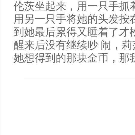
伦茨坐起来，用一只手抓
用另一只手将她的头发按
到她最后累得又睡着了才
醒来后没有继续吵 闹，
她想得到的那块金币，那