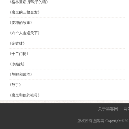
《格林童话 穿靴子的猫》
《魔鬼的三根金发》
《麦穗的故事》
《六个人走遍天下》
《金娃娃》
《十二门徒》
《冰姑娘》
《鸬鹚和戴胜》
《鼓手》
《魔鬼和他的祖母》
关于墨客网
|
网
版权所有 墨客网 Copyright©2021 mo