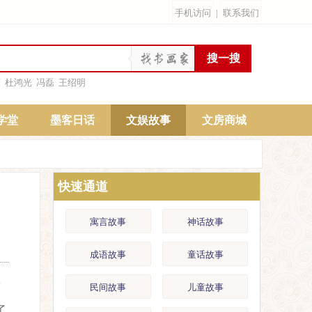
手机访问
|
联系我们
雨
杜鸿光
冯磊
王绍明
学堂
墨客日话
文娱故事
文房商城
快速通道
寓言故事
神话故事
成语故事
童话故事
床
民间故事
儿童故事
了