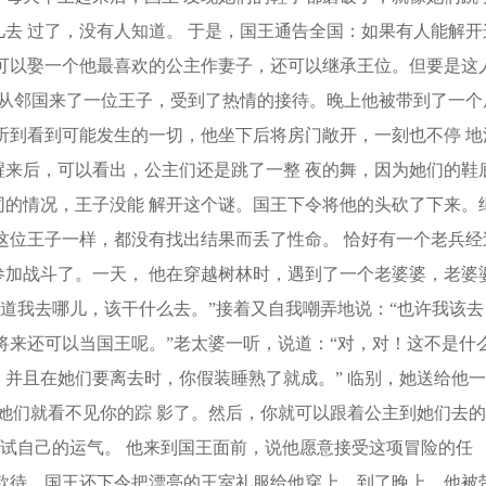
去 过了，没有人知道。 于是，国王通告全国：如果有人能解开
可以娶一个他最喜欢的公主作妻子，还可以继承王位。但要是这
久从邻国来了一位王子，受到了热情的接待。晚上他被带到了一个
听到看到可能发生的一切，他坐下后将房门敞开，一刻也不停 地
来后，可以看出，公主们还是跳了一整 夜的舞，因为她们的鞋
的情况，王子没能 解开这个谜。国王下令将他的头砍了下来。
这位王子一样，都没有找出结果而丢了性命。 恰好有一个老兵经
加战斗了。一天， 他在穿越树林时，遇到了一个老婆婆，老婆
知道我去哪儿，该干什么去。”接着又自我嘲弄地说：“也许我该去
将来还可以当国王呢。”老太婆一听，说道：“对，对！这不是什
并且在她们要离去时，你假装睡熟了就成。” 临别，她送给他一
她们就看不见你的踪 影了。然后，你就可以跟着公主到她们去的
 试自己的运气。 他来到国王面前，说他愿意接受这项冒险的任
款待，国王还下令把漂亮的王室礼服给他穿上。到了晚上，他被