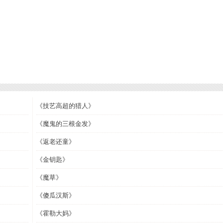
《技艺高超的猎人》
《魔鬼的三根金发》
《返老还童》
《金钥匙》
《魔草》
《傻瓜汉斯》
《霍勒大妈》