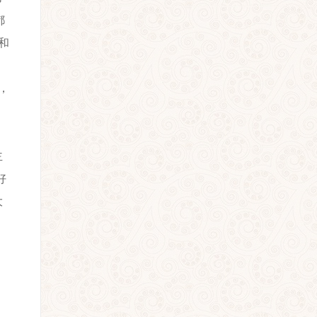
都
和
，
主
好
大