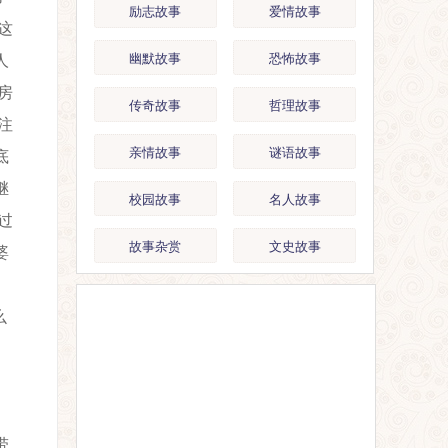
励志故事
爱情故事
这
幽默故事
恐怖故事
人
房
传奇故事
哲理故事
注
亲情故事
谜语故事
底
继
校园故事
名人故事
过
故事杂赏
文史故事
婆
么
带