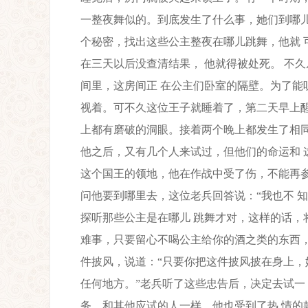
一整夜舞似的。到底发生了什么事，她们到哪儿
个秘密，找出这些公主整夜在哪儿跳舞，他就 
在三天以后没查清结果， 他就得被处死。 不
间里，这房间正 在公主们卧室的隔壁。为了能
视着。可不久这位王子就睡着了，第二天早上醒
上都有磨破的洞眼。接着两个晚上都发生了相同
他之后，又有几个人来试过，但他们的命运和 
这个国王的领地，他在作战中受了伤，不能再参
问他要到哪里去，这位老兵回答说：“我也不 
探听那些公主是在哪儿 跳舞才对，这样的话，
难事，只要留心不喝公主给你的酒之类的东西，
件披风，说道：“只要你把这件披风披在身上，
任何地方。”老兵听了这些忠告后，决定去试一
务。和其他应试的人一样，他也受到了热 情的