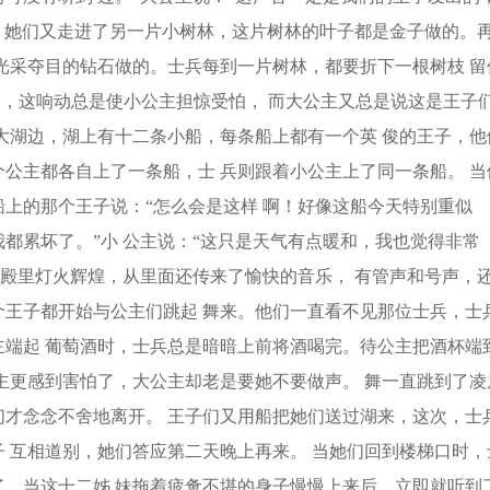
着，她们又走进了另一片小树林，这片树林的叶子都是金子做的。
光采夺目的钻石做的。士兵每到一片树林，都要折下一根树枝 留
声响，这响动总是使小公主担惊受怕， 而大公主又总是说这是王子
大湖边，湖上有十二条小船，每条船上都有一个英 俊的王子，他
公主都各自上了一条船，士 兵则跟着小公主上了同一条船。 当
上的那个王子说：“怎么会是这样 啊！好像这船今天特别重似
都累坏了。”小 公主说：“这只是天气有点暖和，我也觉得非常
宫殿里灯火辉煌，从里面还传来了愉快的音乐， 有管声和号声，
王子都开始与公主们跳起 舞来。他们一直看不见那位士兵，士
端起 葡萄酒时，士兵总是暗暗上前将酒喝完。待公主把酒杯端
主更感到害怕了，大公主却老是要她不要做声。 舞一直跳到了凌
才念念不舍地离开。 王子们又用船把她们送过湖来，这次，士
 互相道别，她们答应第二天晚上再来。 当她们回到楼梯口时，
。当这十二姊 妹拖着疲惫不堪的身子慢慢上来后，立即就听到