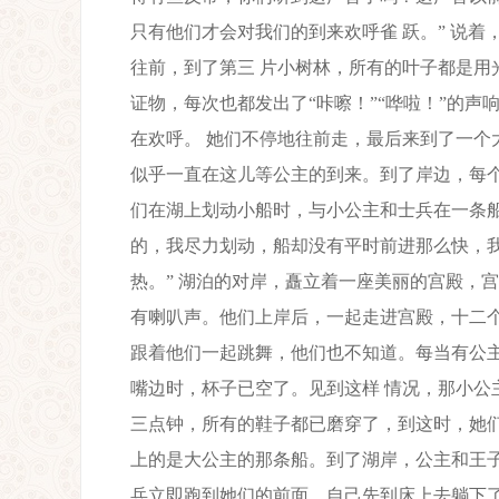
只有他们才会对我们的到来欢呼雀 跃。” 说
往前，到了第三 片小树林，所有的叶子都是用
证物，每次也都发出了“咔嚓！”“哗啦！”的
在欢呼。 她们不停地往前走，最后来到了一个
似乎一直在这儿等公主的到来。到了岸边，每个
们在湖上划动小船时，与小公主和士兵在一条船
的，我尽力划动，船却没有平时前进那么快，我
热。” 湖泊的对岸，矗立着一座美丽的宫殿，
有喇叭声。他们上岸后，一起走进宫殿，十二个
跟着他们一起跳舞，他们也不知道。每当有公主
嘴边时，杯子已空了。见到这样 情况，那小公
三点钟，所有的鞋子都已磨穿了，到这时，她们
上的是大公主的那条船。到了湖岸，公主和王子
兵立即跑到她们的前面，自己先到床上去躺下了