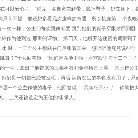
现在可以安心了。”说完，各自宽衣解带，脱掉鞋子，扔在床下，
闻只字不提，他还想多看几次这样的奇遇，所以接连第 二个夜晚
一次一样，公主们每次跳舞都要 跳到她们的鞋子穿眼才回到卧
杯作为他到过 那里的证物。 第四天，他解开这秘密的期限到了
此 时，十二个公主都站在门后张着耳朵，想听听他究竟说些什
儿跳舞？”士兵回答道：“她们是在地下的一座宫殿里与十二个王子
生的一切，拿出了他带来的三根树枝和金杯给国王看。 国王把公
她们见一切都已经被发现，再否 认所发生的事也没有用了，只
择哪一个公主作他的妻子，他回答说：“我年纪不小 了，你就把
礼，士兵还被选定为王位的继 承人。