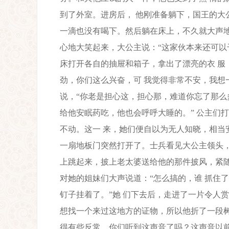
到了外室。进房后， 他刚准备躺下，国王的大
一滴也没有喝下。然后躺在床上，不久就大声地
心地大笑起来，大公主说：“这家伙本来还可以
床打开各自的抽屉和箱子，拿出了漂亮的衣 服
劲，你们这么兴奋，可 我觉得非常不安，我想
说，“你老是担心这，担心那，难道你忘了那么
给他安眠药吃，他也会呼呼大睡的。” 公主们
不动。这一 来，她们便自以为无人知晓，相当
一扇地板门突然打开了。士兵看见大公主领头，
上跳起来，披上老太婆送给他的那件披风，紧随
对她的姐妹们大声说道：“怎么搞的，谁 抓住
钉子挂着了。”她 们下去后，走进了一片令人
想找一个来过这地方的证物，所以他折了一段树枝
得有些反常，你们听到这声音了吗？这声音以前