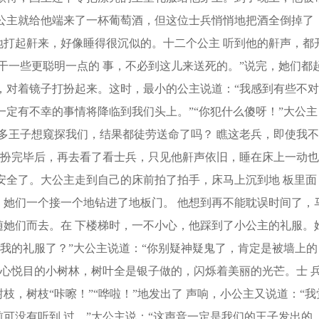
公主就给他端来了一杯葡萄酒，但这位士兵悄悄地把酒全倒掉了
打起鼾来，好像睡得很沉似的。十二个公主 听到他的鼾声，都
干一些更聪明一点的 事，不必到这儿来送死的。”说完，她们都
，对着镜子打扮起来。这时，最小的公主说道：“我感到有些不对
一定有不幸的事情将降临到我们头上。”“你犯什么傻呀！”大公主
多王子想窥探我们，结果都徒劳送命了吗？ 瞧这老兵，即使我不
打扮完毕后，再去看了看士兵，只见他鼾声依旧，睡在床上一动也
安全了。大公主走到自己的床前拍了拍手，床马上沉到地 板里面
她们一个接一个地钻进了地板门。 他想到再不能耽误时间了，
她们而去。在 下楼梯时，一不小心，他踩到了小公主的礼服。
了我的礼服了？”大公主说道：“你别疑神疑鬼了，肯定是被墙上的
赏心悦目的小树林，树叶全是银子做的，闪烁着美丽的光芒。士 
，树枝“咔嚓！”“哗啦！”地发出了 声响，小公主又说道：“我
可没有听到 过。”大公主说：“这声音一定是我们的王子发出的