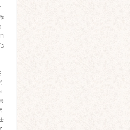
再
作
们
们
他
还
兵
到
晨
兵
士
了