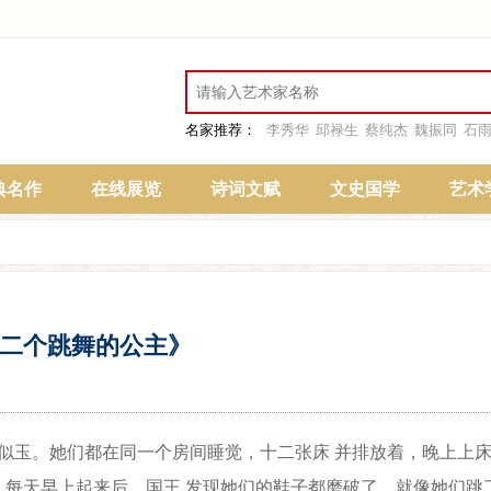
名家推荐：
李秀华
邱禄生
蔡纯杰
魏振同
石
典名作
在线展览
诗词文赋
文史国学
艺术
二个跳舞的公主》
似玉。她们都在同一个房间睡觉，十二张床 并排放着，晚上上
每天早上起来后，国王 发现她们的鞋子都磨破了，就像她们跳