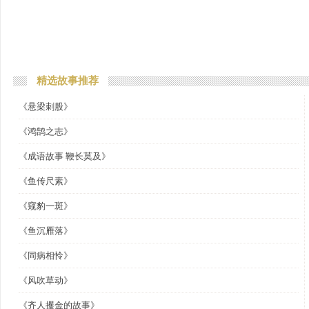
精选故事推荐
《悬梁刺股》
《鸿鹄之志》
《成语故事 鞭长莫及》
《鱼传尺素》
《窥豹一斑》
《鱼沉雁落》
《同病相怜》
《风吹草动》
《齐人攫金的故事》