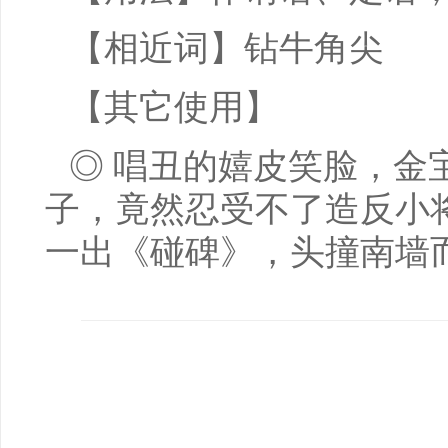
【相近词】钻牛角尖
【其它使用】
◎ 唱丑的嬉皮笑脸，金
子，竟然忍受不了造反小
一出《碰碑》，头撞南墙