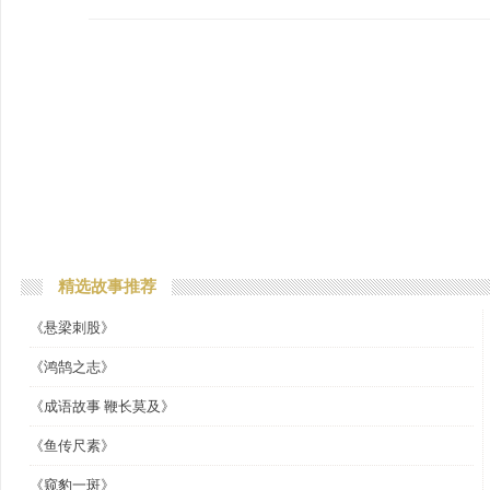
精选故事推荐
《悬梁刺股》
《鸿鹄之志》
《成语故事 鞭长莫及》
《鱼传尺素》
《窥豹一斑》