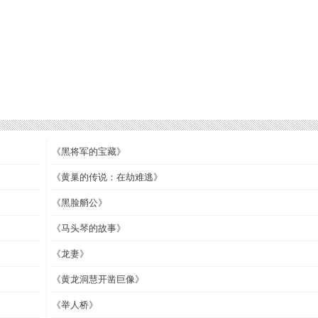
《黑将军的宝藏》
《黄巢的传说：在劫难逃》
《黑脸艄公》
《马头琴的故事》
《龙妻》
《黄龙洞慧开凿巨像》
《举人桥》