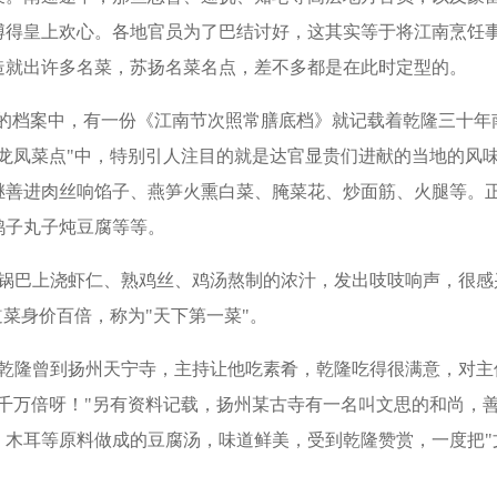
博得皇上欢心。各地官员为了巴结讨好，这其实等于将江南烹饪
造就出许多名菜，苏扬名菜名点，差不多都是在此时定型的。
"的档案中，有一份《江南节次照常膳底档》就记载着乾隆三十年
龙凤菜点"中，特别引人注目的就是达官显贵们进献的当地的风
继善进肉丝响馅子、燕笋火熏白菜、腌菜花、炒面筋、火腿等。
鸭子丸子炖豆腐等等。
锅巴上浇虾仁、熟鸡丝、鸡汤熬制的浓汁，发出吱吱响声，很感
道菜身价百倍，称为"天下第一菜"。
乾隆曾到扬州天宁寺，主持让他吃素肴，乾隆吃得很满意，对主
千万倍呀！"另有资料记载，扬州某古寺有一名叫文思的和尚，
、木耳等原料做成的豆腐汤，味道鲜美，受到乾隆赞赏，一度把"