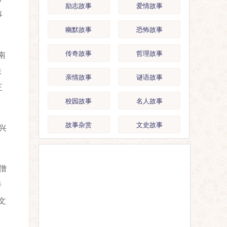
励志故事
爱情故事
事
幽默故事
恐怖故事
传奇故事
哲理故事
南
味
亲情故事
谜语故事
正
校园故事
名人故事
故事杂赏
文史故事
兴
僧
善
文