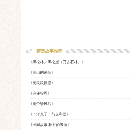
精选故事推荐
《黑松林／黑松崖（乃古石林）》
《黄山的来历》
《黄鼠狼报恩》
《麻雀报恩》
《黄帝请风后》
《＂洋鬼子＂与义和团》
《民间故事 稻谷的来历》