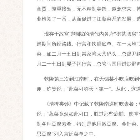
商贾，隆重接驾，无不精制美馔，邀宠求荣，
业检阅了一番，从而促进了江浙菜系的发展，
现存于故宫博物院的清代内务府"御茶膳房
巡期间所经路线、行宫和饮膳底单。在一大堆"
菜，如二月十五日到崇家湾大营码头，总督尹
月二十七日到晏子祠行宫，总管马国用进炒野
乾隆第三次到江南时，在无锡某小吃店吃到
趣，称赞说："此菜可称天下第一"。从此，这
《清稗类钞》中记载了乾隆南巡时吃素餐：
说："蔬菜竟然如此可口，胜过那些鹿脯、熊掌
制各种豆腐素肴，特别是他用嫩豆腐、金针菜
思豆腐"列入宫廷菜单之中。