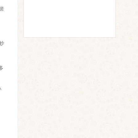
搓
炒
多
从