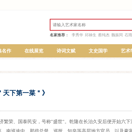
名家推荐：
李秀华
邱禄生
蔡纯杰
魏振同
石
典名作
在线展览
诗词文赋
文史国学
艺术
＂天下第一菜＂》
济繁荣、国泰民安，号称"盛世"。乾隆在长治久安后便开始六下
菜。南巡途中，那些总督、巡抚、知皂等高层地方官员，以及豪