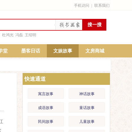
手机访问
|
联系我们
雨
杜鸿光
冯磊
王绍明
学堂
墨客日话
文娱故事
文房商城
快速通道
寓言故事
神话故事
成语故事
童话故事
江
民间故事
儿童故事
富