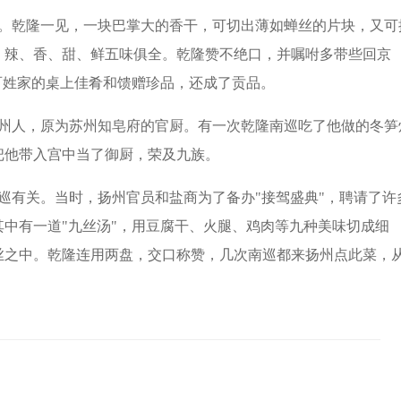
。乾隆一见，一块巴掌大的香干，可切出薄如蝉丝的片块，又可
、辣、香、甜、鲜五味俱全。乾隆赞不绝口，并嘱咐多带些回京
百姓家的桌上佳肴和馈赠珍品，还成了贡品。
州人，原为苏州知皂府的官厨。有一次乾隆南巡吃了他做的冬笋
把他带入宫中当了御厨，荣及九族。
巡有关。当时，扬州官员和盐商为了备办"接驾盛典"，聘请了许
中有一道"九丝汤"，用豆腐干、火腿、鸡肉等九种美味切成细
丝之中。乾隆连用两盘，交口称赞，几次南巡都来扬州点此菜，