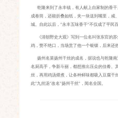
乾隆来到了永丰镇，有人献上自家制的香干
成卷筒，还能折叠如纸，夹一块送到嘴里，咸
城。自此以后，"永丰五味香干"不仅成了平民
《清朝野史大观》写到一位名叫张东官的苏
鸡，赞不绝口，当场赏了他一个银锞，后来还
扬州名菜扬州干丝的成名，据说也与乾隆南
名厨高手，争新斗丽，都想推出压众的佳肴。其
丝，再用鸡汤煨煮，让各种鲜味都吸入豆腐干
此"九丝汤"改名"扬州干丝"，闻名全国。