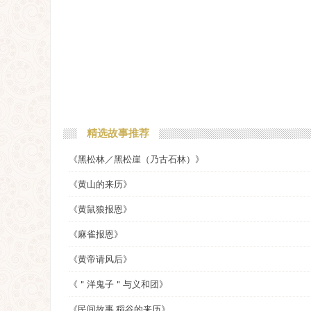
精选故事推荐
《黑松林／黑松崖（乃古石林）》
《黄山的来历》
《黄鼠狼报恩》
《麻雀报恩》
《黄帝请风后》
《＂洋鬼子＂与义和团》
《民间故事 稻谷的来历》