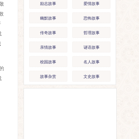
敬
励志故事
爱情故事
敢
幽默故事
恐怖故事
奸
传奇故事
哲理故事
成
我
亲情故事
谜语故事
校园故事
名人故事
的
故事杂赏
文史故事
成