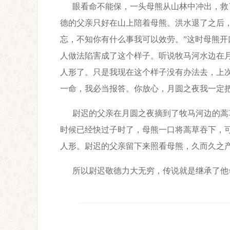
眼看命不能保，一头母熊从山林中冲出，救
德的父亲只好在山上陪着母熊。洪水退了之后
忘，不知你有什么事我可以效劳。”这时母熊开
人做法陷害成了这个样子。听说牧马河水边在
人形了。只是我现在这个样子没有办法去，上次
一命，我必当报答。你放心，月圆之夜我一定把
尉迟的父亲在月圆之夜摘到了牧马河边的蒿
时候已经快过子时了，母熊一口将蒿草吞下，
人形。尉迟的父亲留下来照看母熊，久而久之
所以尉迟敬德力大无穷，传说就是继承了他