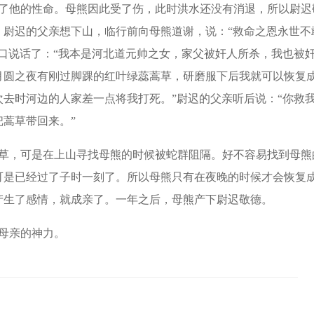
了他的性命。母熊因此受了伤，此时洪水还没有消退，所以尉迟
，尉迟的父亲想下山，临行前向母熊道谢，说：“救命之恩永世不
口说话了：“我本是河北道元帅之女，家父被奸人所杀，我也被
月圆之夜有刚过脚踝的红叶绿蕊蒿草，研磨服下后我就可以恢复
去时河边的人家差一点将我打死。”尉迟的父亲听后说：“你救
蒿草带回来。”
草，可是在上山寻找母熊的时候被蛇群阻隔。好不容易找到母熊
可是已经过了子时一刻了。所以母熊只有在夜晚的时候才会恢复
产生了感情，就成亲了。一年之后，母熊产下尉迟敬德。
母亲的神力。