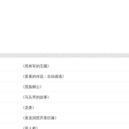
《黑将军的宝藏》
《黄巢的传说：在劫难逃》
《黑脸艄公》
《马头琴的故事》
《龙妻》
《黄龙洞慧开凿巨像》
《举人桥》