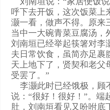
刘南垣说：“家居便饭说
呼下去开饭，这次饭菜上
灏一看，做声不得。原来
当中一大碗青菜豆腐汤，
刘南垣已经举起筷箸对李
夫日常饮食，虽简亦足裹
天上地下了，贤契和老父
受罢了。”
李灏此时已经饿极，顾
说：“很好！很好！”。端
肚，刘南垣看见又吩咐底