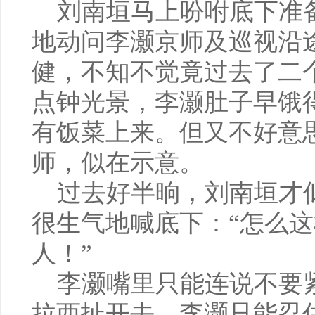
刘南垣马上吩咐底下准
地动问李灏京师及巡视沿
健，不知不觉竟过去了二
点钟光景，李灏肚子早饿得
有饭菜上来。但又不好意
师，似在示意。
过去好半晌，刘南垣才
很生气地喊底下：“怎么
人！”
李灏嘴里只能连说不要
拉西扯开去，李灏只能忍