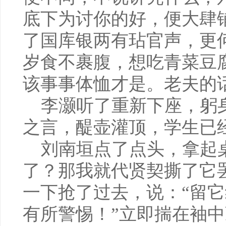
底下为讨你的好，便大肆
了国库银两有玷官声，更
岁食不裹腹，想吃青菜豆
该事事体恤才是。老夫的
李灏听了重新下座，躬身
之言，醍壶灌顶，学生已
刘南垣点了点头，拿起桌
了？那我就代贤契撕了它
一下抢了过去，说：“留
有所警惕！”立即揣在袖