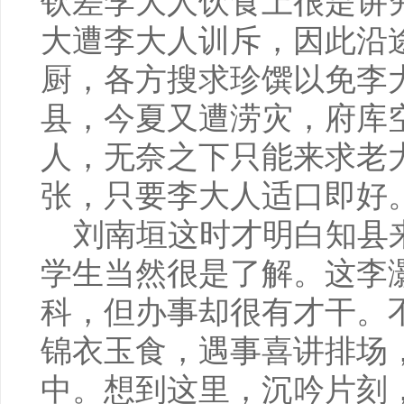
钦差李大人饮食上很是讲
大遭李大人训斥，因此沿
厨，各方搜求珍馔以免李
县，今夏又遭涝灾，府库
人，无奈之下只能来求老
张，只要李大人适口即好。
刘南垣这时才明白知县
学生当然很是了解。这李
科，但办事却很有才干。
锦衣玉食，遇事喜讲排场
中。想到这里，沉吟片刻