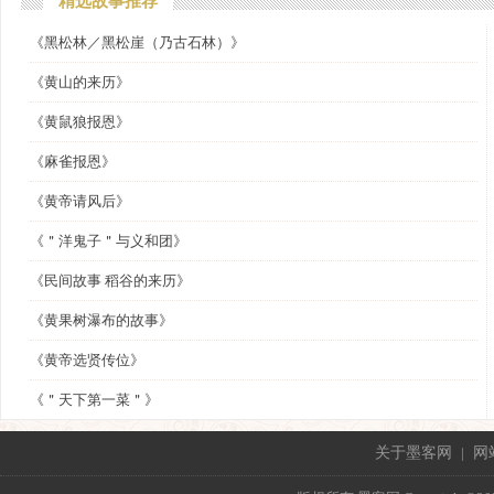
精选故事推荐
《黑松林／黑松崖（乃古石林）》
《黄山的来历》
《黄鼠狼报恩》
《麻雀报恩》
《黄帝请风后》
《＂洋鬼子＂与义和团》
《民间故事 稻谷的来历》
《黄果树瀑布的故事》
《黄帝选贤传位》
《＂天下第一菜＂》
关于墨客网
|
网