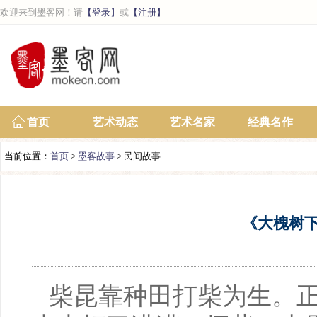
欢迎来到墨客网！请
【登录】
或
【注册】
首页
艺术动态
艺术名家
经典名作
当前位置：
首页
>
墨客故事
> 民间故事
《大槐树
柴昆靠种田打柴为生。