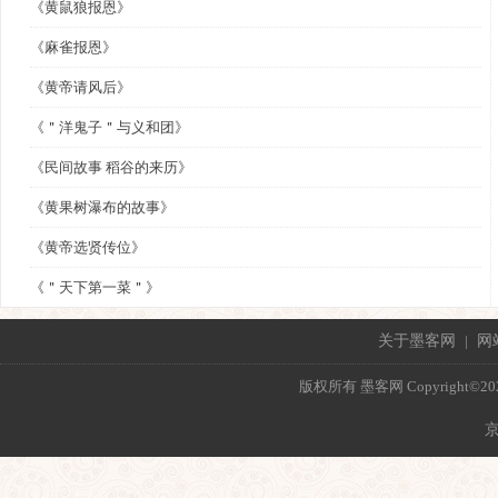
《黄鼠狼报恩》
《麻雀报恩》
《黄帝请风后》
《＂洋鬼子＂与义和团》
《民间故事 稻谷的来历》
《黄果树瀑布的故事》
《黄帝选贤传位》
《＂天下第一菜＂》
关于墨客网
|
网
版权所有 墨客网 Copyright©2021 mo
京