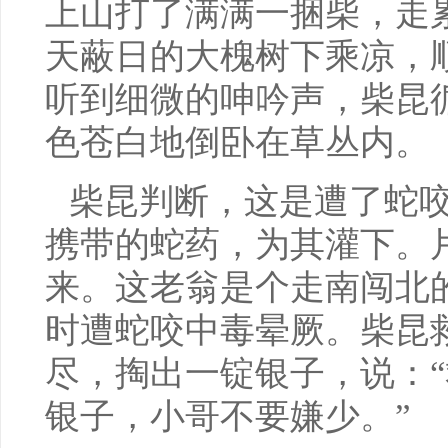
上山打了满满一捆柴，走
天蔽日的大槐树下乘凉，
听到细微的呻吟声，柴昆
色苍白地倒卧在草丛内。
柴昆判断，这是遭了蛇
携带的蛇药，为其灌下。
来。这老翁是个走南闯北
时遭蛇咬中毒晕厥。柴昆
尽，掏出一锭银子，说：
银子，小哥不要嫌少。”