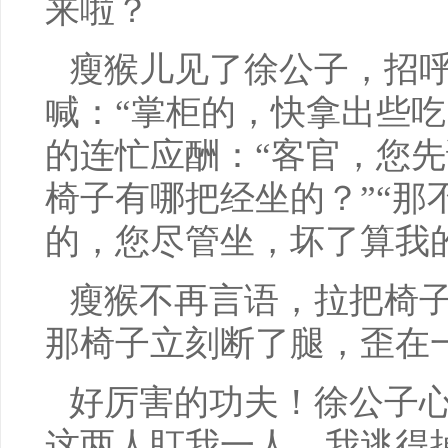
来啦？
瘦猴儿见了徐公子，招
喊：“掌柜的，快拿出些吃
的连忙应酬：“客官，您先
椅子有哪把经坐的？”“那
的，您尽管坐，坏了算我
瘦猴不再言语，拉把椅
那椅子立刻断了腿，歪在
好厉害的功夫！徐公子心
这两人盯我一人，我逃得