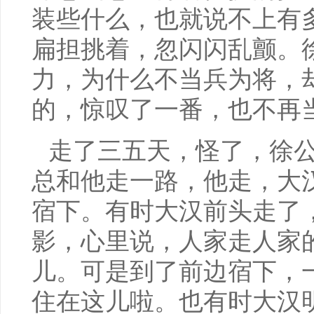
装些什么，也就说不上有
扁担挑着，忽闪闪乱颤。
力，为什么不当兵为将，
的，惊叹了一番，也不再
走了三五天，怪了，徐
总和他走一路，他走，大
宿下。有时大汉前头走了
影，心里说，人家走人家
儿。可是到了前边宿下，
住在这儿啦。也有时大汉