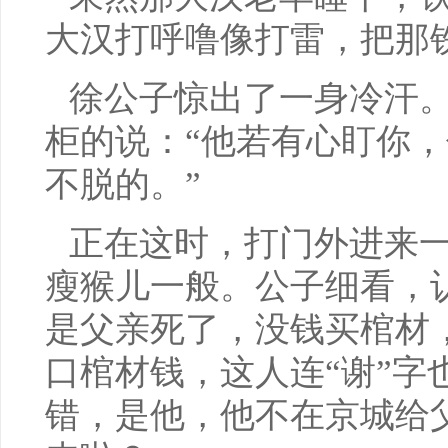
大汉打呼噜像打雷，把那
徐公子惊出了一身冷汗
柜的说：“他若有心盯你
不脱的。”
正在这时，打门外进来
瘦猴儿一般。公子细看，
是父亲死了，没钱买棺材
口棺材钱，这人连“谢”字
错，是他，他不在京城给