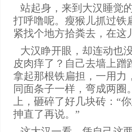
站起身，来到大汉睡觉
打呼噜呢。瘦猴儿抓过铁
紧找个地方拾粪去，在这
大汉睁开眼，却连动也没
皮肉痒了？自己去墙上蹭
拿起那根铁扁担，一用力
同面条子一样，弯成两圈。
上，砸碎了好几块砖：“
抻直了再说。”
这大汉一看，凭自己这两