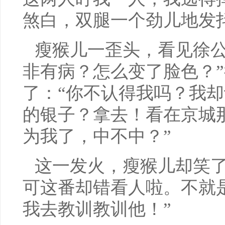
煞白，双腿一个劲儿地发
瘦猴儿一歪头，看见徐公
非有病？怎么变了脸色？
了：“你不认得我吗？我
的银子？拿去！看在京城
为我了，中不中？”
这一发火，瘦猴儿却笑了
可这番却错看人啦。不就
我去教训教训他！”