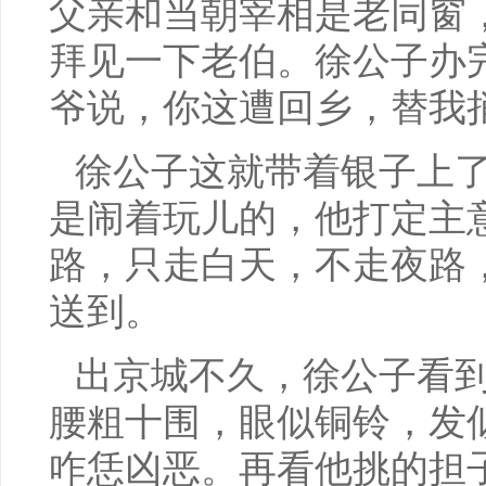
父亲和当朝宰相是老同窗
拜见一下老伯。徐公子办
爷说，你这遭回乡，替我
徐公子这就带着银子上
是闹着玩儿的，他打定主
路，只走白天，不走夜路
送到。
出京城不久，徐公子看
腰粗十围，眼似铜铃，发
咋恁凶恶。再看他挑的担