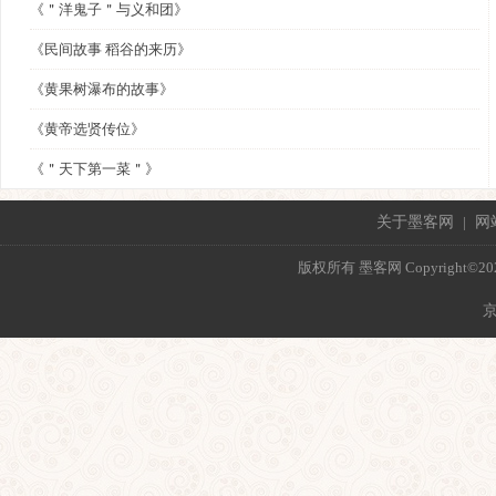
《＂洋鬼子＂与义和团》
《民间故事 稻谷的来历》
《黄果树瀑布的故事》
《黄帝选贤传位》
《＂天下第一菜＂》
关于墨客网
|
网
版权所有 墨客网 Copyright©2021 mo
京