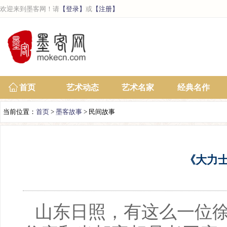
欢迎来到墨客网！请
【登录】
或
【注册】
首页
艺术动态
艺术名家
经典名作
当前位置：
首页
>
墨客故事
> 民间故事
《大力
山东日照，有这么一位