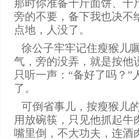
那时你准备十斤面饼、十
旁的不要，备下我也决不
点地，人没了。
徐公子牢牢记住瘦猴儿
气，旁的没弄，就是按他
只听一声：“备好了吗？”
了。
可倒省事儿，按瘦猴儿
用放碗筷，只见他抓起牛
嘴里倒，不大功夫，连酒