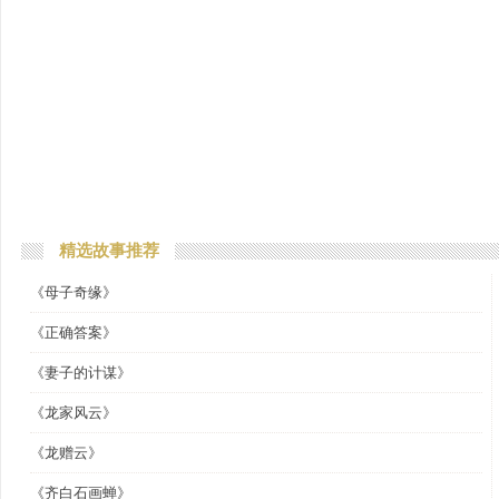
精选故事推荐
《母子奇缘》
《正确答案》
《妻子的计谋》
《龙家风云》
《龙赠云》
《齐白石画蝉》