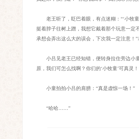
老王听了，眨巴着眼，有点迷糊：“‘小牧童
挺着脖子往树上蹭，我想它戴着那个玩意一定
承想会弄出这么大的误会，下次我一定注意！”
小吕见老王已经知错，便转身拉住旁边小童的
原，我们可怎么找啊？你们的‘小牧童’可真灵！
小童拍拍小吕的肩膀：“真是虚惊一场！”
“哈哈……”