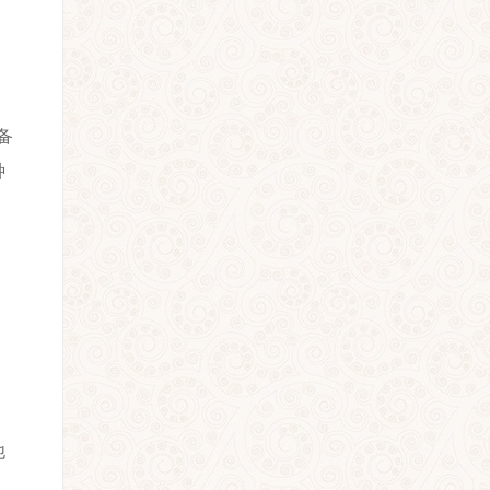
备
种
他