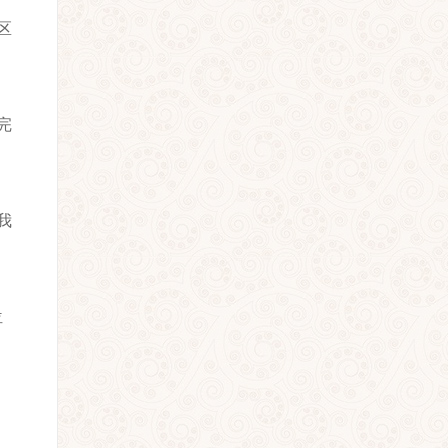
区
完
我
位