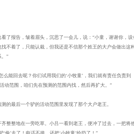
了报告，皱着眉头，沉思了一会儿，说：“小童，谢谢你，设
也找不着了，只能认栽，但我还是不信那个姓王的大户会做出这
。”
么能回去呢？你们试用我们的‘小牧童’，我们就有责任负责到
的活动范围，咱们先在预测的范围内找，然后再扩大。”
测的最后一个驴的活动范围里发现了那个大户老王。
齐整整地在一旁吃草。小吕一看到老王，便冲了过去，一把将
‘偷’走了！电话不接，还把‘小牧童’给扔了！”