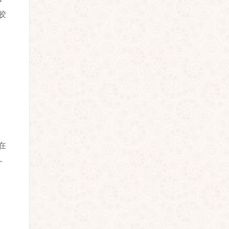
胶
在
一
，