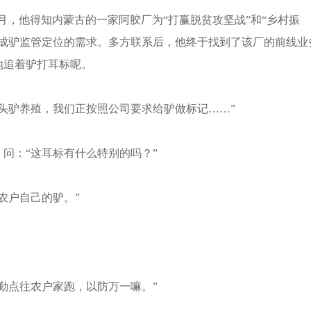
月，他得知内蒙古的一家阿胶厂为“打赢脱贫攻坚战”和“乡村振
出成驴监管定位的需求。多方联系后，他终于找到了该厂的前线业
地追着驴打耳标呢。
头驴养殖，我们正按照公司要求给驴做标记……”
：“这耳标有什么特别的吗？”
户自己的驴。”
点往农户家跑，以防万一嘛。”