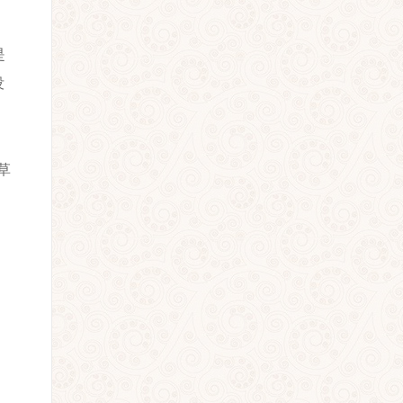
是
没
草