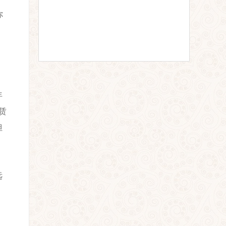
你
年
赁
但
远
。