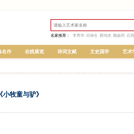
名家推荐：
李秀华
邱禄生
蔡纯杰
魏振同
石
典名作
在线展览
诗词文赋
文史国学
艺术
《小牧童与驴》