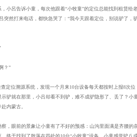
小呂告诉小童，每次他跟着“小牧童”的定位总能找到租赁给
吕突然打来电话，都快急哭了：“我今天跟着定位，别说驴了，
”
啊？”
查定位溯源系统，发现一个月来10台设备每天都按时上报8次位
显示驴就在那里，小吕却看不到驴，难不成驴隐形了、丢了？小
奔赴内蒙古。
察，眼前的景象让小童有了不好的预感：山沟里面满是齐腰的
，终于找到了散落在四处的10台“小牧童”设备。小童感觉驴八