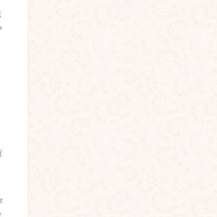
老
驴
童
杂
成