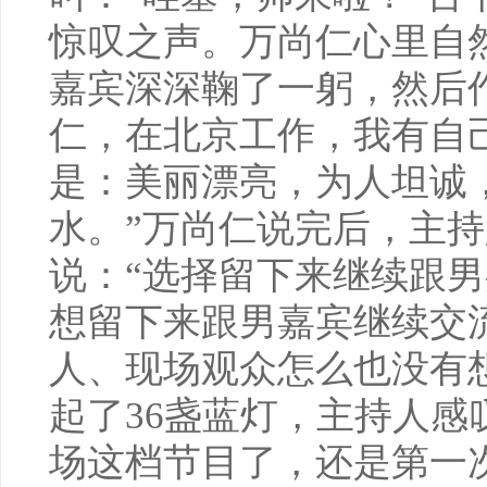
惊叹之声。万尚仁心里自然
嘉宾深深鞠了一躬，然后
仁，在北京工作，我有自
是：美丽漂亮，为人坦诚
水。”万尚仁说完后，主持
说：“选择留下来继续跟
想留下来跟男嘉宾继续交
人、现场观众怎么也没有
起了36盏蓝灯，主持人感
场这档节目了，还是第一