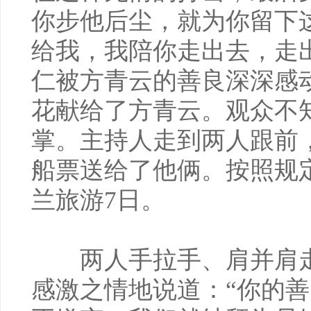
你步他后尘，就为你留下
给我，我陪你走出去，走
仁被方青云的善良深深感
花献给了方青云。观众不
掌。主持人走到两人跟前
船票送给了他俩。按照规
兰旅游7日。
两人手拉手、肩并肩走
感激之情地说道：“你的