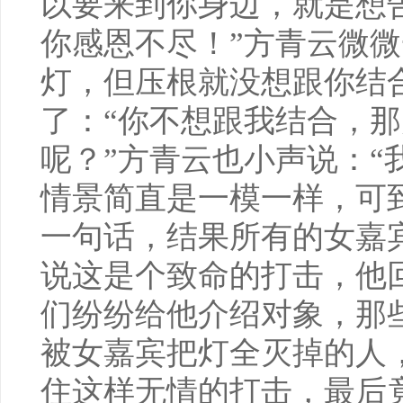
以要来到你身边，就是想
你感恩不尽！”方青云微微
灯，但压根就没想跟你结
了：“你不想跟我结合，
呢？”方青云也小声说：“
情景简直是一模一样，可
一句话，结果所有的女嘉
说这是个致命的打击，他
们纷纷给他介绍对象，那
被女嘉宾把灯全灭掉的人
住这样无情的打击，最后