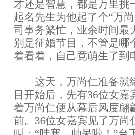
才还是智慧，都是万里挑
起名先生为他起了个“万尚
司事务繁忙，业余时间最
别是征婚节目，不管是哪
着看着，自己竟萌生了到
这天，万尚仁准备就绪
目开始后，先有36位女嘉
着万尚仁便从幕后风度翩翩
前。36位女嘉宾见了万尚
叫：“哇塞，帅呆啦！”台