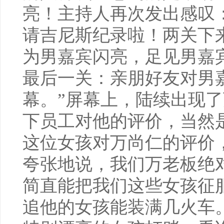
亮！主持人再次发出感叹
请吉尼斯纪录啦！两关下来
为男嘉宾闪亮，足见男嘉
最后一关：亲朋好友对男
幕。”屏幕上，陆续出现
下员工对他的评价，当然
这位女孩对万尚仁的评价
夸张地说，我们万老板绝
简直能把我们这些女孩征
追他的女孩能装满几火车