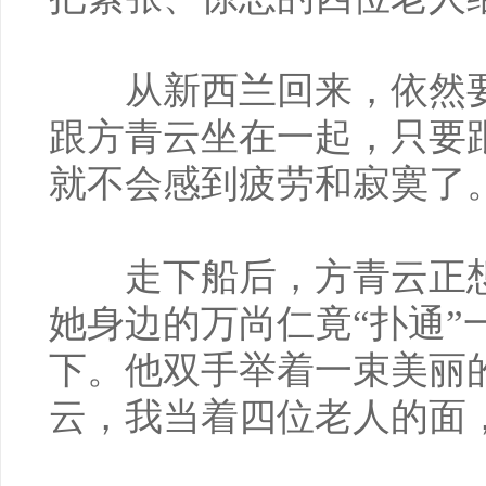
从新西兰回来，依然要
跟方青云坐在一起，只要
就不会感到疲劳和寂寞了
走下船后，方青云正想
她身边的万尚仁竟“扑通”
下。他双手举着一束美丽
云，我当着四位老人的面