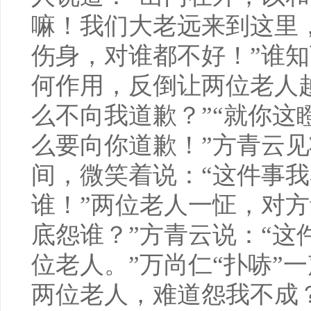
嘛！我们大老远来到这里
伤身，对谁都不好！”谁
何作用，反倒让两位老人
么不向我道歉？”“就你这
么要向你道歉！”方青云
间，微笑着说：“这件事
谁！”两位老人一怔，对方
底怨谁？”方青云说：“这
位老人。”万尚仁“扑哧”
两位老人，难道怨我不成