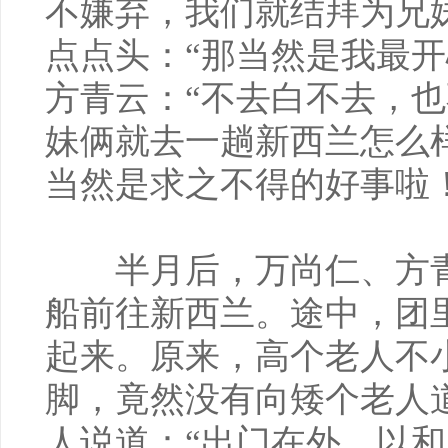
不嫌弃，我们就结拜为兄
点点头：“那当然是我最开
方青云：“不去白不去，
妹俩就去一趟新西兰怎么样
当然是求之不得的好事啦！
半月后，万尚仁、方青
船前往新西兰。途中，团
起来。原来，高个老人不
脚，竟然没有向矮个老人
人说道：“出门在外，以