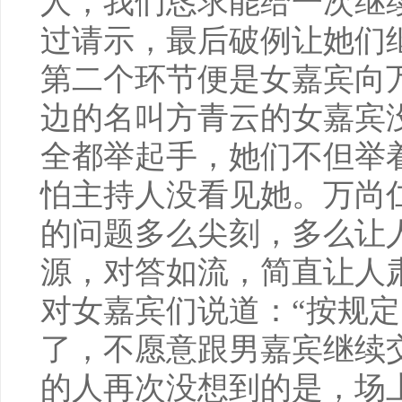
人，我们恳求能给一次继
过请示，最后破例让她们
第二个环节便是女嘉宾向
边的名叫方青云的女嘉宾没
全都举起手，她们不但举
怕主持人没看见她。万尚
的问题多么尖刻，多么让
源，对答如流，简直让人
对女嘉宾们说道：“按规
了，不愿意跟男嘉宾继续
的人再次没想到的是，场上