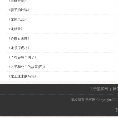
《正确答案》
《妻子的计谋》
《龙家风云》
《龙赠云》
《齐白石画蝉》
《龙须疗虎将》
《＂布谷鸟＂叫了》
《太子和公主的故事(四)》
《龙王送来的乌龟》
关于墨客网
|
网
版权所有 墨客网 Copyright©2021 mo
京