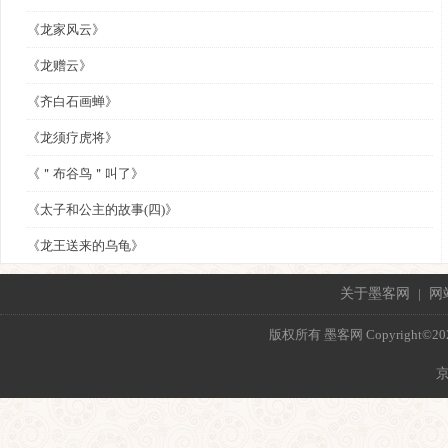
《龙家风云》
《龙赠云》
《齐白石画蝉》
《龙须疗虎将》
《＂布谷鸟＂叫了》
《太子和公主的故事(四)》
《龙王送来的乌龟》
关于墨客网
|
网
版权所有 墨客网 Copyright©2021 mo
京