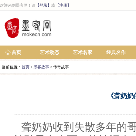
欢迎来到墨客网！请
【登录】
或
【注册】
首页
艺术动态
艺术名家
经典名作
当前位置：
首页
>
墨客故事
> 传奇故事
《聋奶奶
聋奶奶收到失散多年的