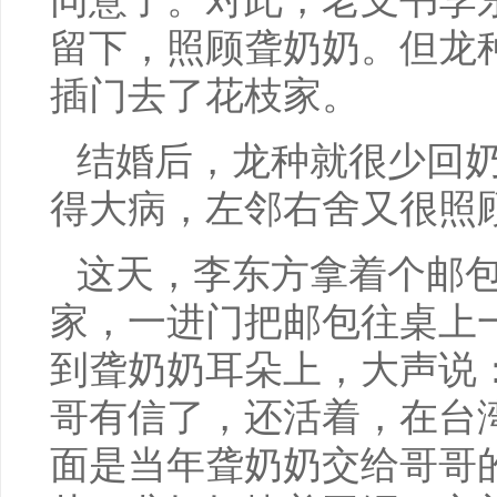
同意了。对此，老支书李
留下，照顾聋奶奶。但龙
插门去了花枝家。
结婚后，龙种就很少回
得大病，左邻右舍又很照
这天，李东方拿着个邮
家，一进门把邮包往桌上
到聋奶奶耳朵上，大声说
哥有信了，还活着，在台
面是当年聋奶奶交给哥哥