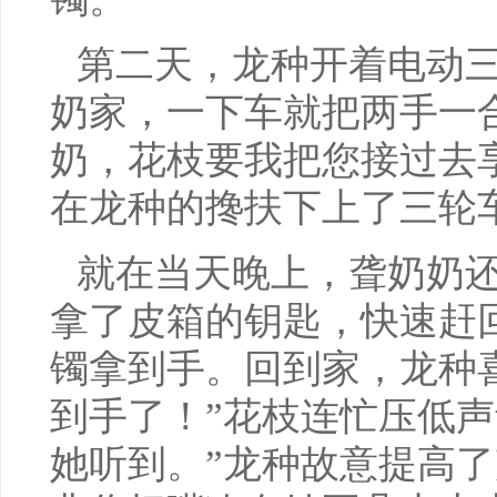
第二天，龙种开着电动
奶家，一下车就把两手一
奶，花枝要我把您接过去
在龙种的搀扶下上了三轮
就在当天晚上，聋奶奶
拿了皮箱的钥匙，快速赶
镯拿到手。回到家，龙种
到手了！”花枝连忙压低声
她听到。”龙种故意提高了