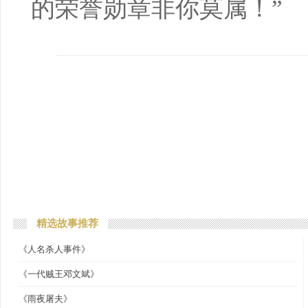
的荣誉勋章非你莫属！”
精选故事推荐
《人名杀人事件》
《一代贼王邓文斌》
《雨夜屠夫》