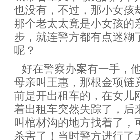
也没有，不过，那小女孩
那个老太太竟是小女孩的
步，就连警方都有点迷糊
呢？
好在警察办案有一手，
母亲叫王惠，那根金项链
前是开出租车的，在女儿
着出租车突然失踪了，后
叫棺材沟的地方找着了，
杀害了！当时警方进行了