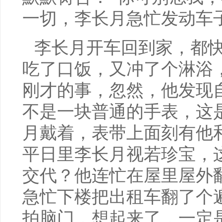
一切，李长月急忙发动车
李长月开车回到家，都
吃了口饭，又冲了个淋浴
刚才的事，忽然，他发现
不是一块普通的手表，这
月戴着，表带上面刻有他
平日里李长月视若珍宝，
交代？他连忙在屋里屋外
急忙下楼把出租车翻了个
拍脑门，想起来了，一定