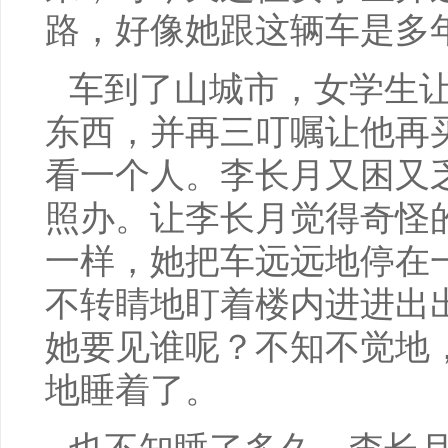
路，好像她跟这辆车是多
车到了山城市，女学生
东西，并再三叮嘱让他再
看一个人。李长月又困又
照办。让李长月觉得奇怪
一样，她把车远远地停在
不转睛地盯着楼内进进出
她要见谁呢？不知不觉地
地睡着了。