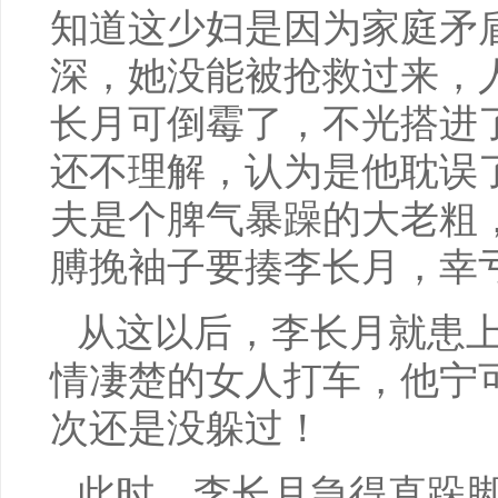
知道这少妇是因为家庭矛
深，她没能被抢救过来，
长月可倒霉了，不光搭进
还不理解，认为是他耽误
夫是个脾气暴躁的大老粗
膊挽袖子要揍李长月，幸
从这以后，李长月就患上
情凄楚的女人打车，他宁
次还是没躲过！
此时，李长月急得直跺