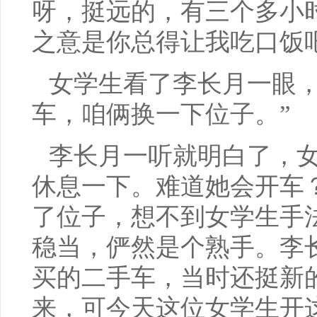
呀，挺远的，有三个多小
之意是你总得让我吃口饭
女学生看了李长月一眼，
车，咱俩换一下位子。”
李长月一听就明白了，
休息一下。难道她会开车
了位子，想不到女学生手
稳当，俨然是个熟手。李
买的二手车，当时还挺新
来，可今天这位女学生开