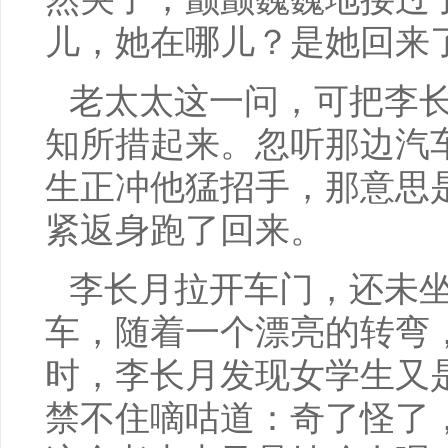
儿，她在哪儿？是她回来
老太太这一问，可把李
知所措起来。忽听那边汽车
生正冲他猛招手，那意思
紧返身跑了回来。
李长月拉开车门，还未
车，随着一个漂亮的转弯
时，李长月发现女学生又
禁不住嘀咕道：奇了怪了