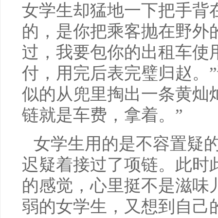
女学生却猛地一下把手背
的，是你把乘客抛在野外
过，我要包你的出租车使
付，用完后表完璧归赵。
似的从兜里掏出一条黄灿
链就是车费，拿着。”
女学生用的是不容置疑
迟疑着接过了项链。此时
的感觉，心里挺不是滋味
弱的女学生，又想到自己