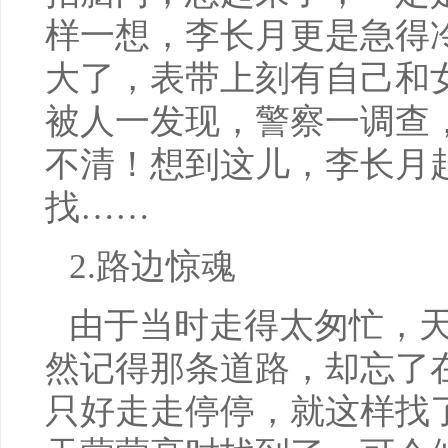
样一想，李长月更是急得
大了，表带上刻有自己和
被人一发现，警察一调查
不清！想到这儿，李长月
找……
2.路边惊魂
由于当时走得太匆忙，
然记得那条道路，却忘了
只好走走停停，就这样找