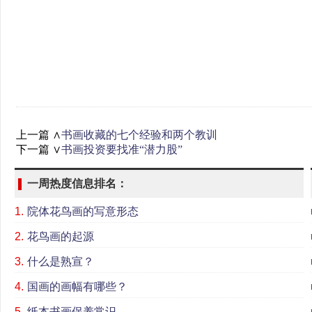
上一篇 ∧
书画收藏的七个经验和两个教训
下一篇 ∨
书画投资要找准“潜力股”
一周热度信息排名：
1.
院体花鸟画的写意形态
2.
花鸟画的起源
3.
什么是熟宣？
4.
国画的画幅有哪些？
5.
纸本书画保养常识