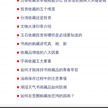
■
沉香收藏资本规模超百亿 投资需把握两大关键逻辑
■
投资收藏的五个维度
■
分清收藏还是投资
■
文物火漆印章介绍
■
玉石收藏投资有哪些是必须要知道的
■
书画的购藏讲究真、精、新
■
收藏品增值的八大因素
■
字画收藏五大要素
■
如何才能保持书画藏品的青春常驻
■
油画保存过程中的注意事项
■
潮湿天气书画藏品如何防潮
■
如何在贵圈购藏徐悲鸿的国画？