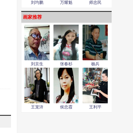
刘均鹏
万耀魁
师忠民
画家推荐
刘京生
张春杉
杨兵
王宠浒
侯忠霞
王利平