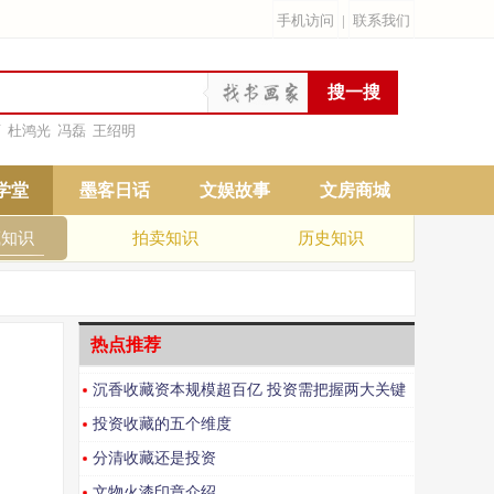
手机访问
|
联系我们
雨
杜鸿光
冯磊
王绍明
学堂
墨客日话
文娱故事
文房商城
藏知识
拍卖知识
历史知识
热点推荐
沉香收藏资本规模超百亿 投资需把握两大关键
逻辑
投资收藏的五个维度
分清收藏还是投资
文物火漆印章介绍