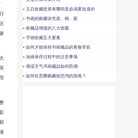
玉石收藏投资有哪些是必须要知道的
行
书画的购藏讲究真、精、新
区
收藏品增值的八大因素
者
字画收藏五大要素
如何才能保持书画藏品的青春常驻
油画保存过程中的注意事项
大
潮湿天气书画藏品如何防潮
等
如何在贵圈购藏徐悲鸿的国画？
而
整
影
邮
港