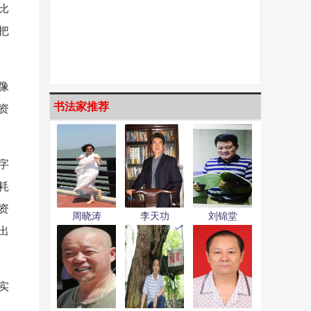
比
把
像
书法家推荐
资
字
耗
资
周晓涛
李天功
刘锦堂
出
实