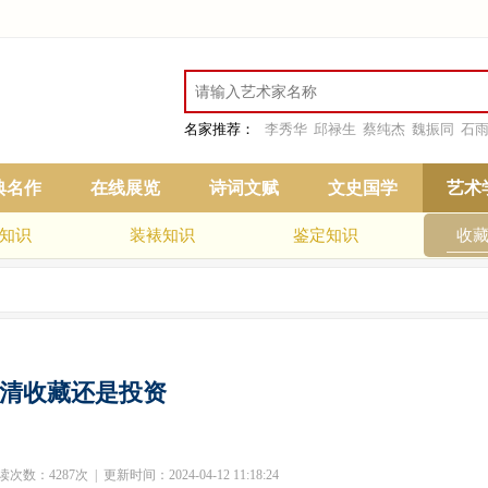
名家推荐：
李秀华
邱禄生
蔡纯杰
魏振同
石
典名作
在线展览
诗词文赋
文史国学
艺术
知识
装裱知识
鉴定知识
收
清收藏还是投资
：4287次 | 更新时间：2024-04-12 11:18:24