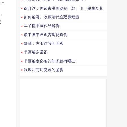
徐邦达：再谈古书画鉴别—款、印、题跋及其
，
对古书画的鉴定作用（上）
如何鉴赏、收藏清代宫廷鼻烟壶
品
丰子恺书画作品辨伪
谈中国书画识古陶瓷真伪
鉴藏：古玉作假面面观
书画鉴定常识
书画鉴定必备的知识都有哪些
浅谈明万历瓷器的鉴赏