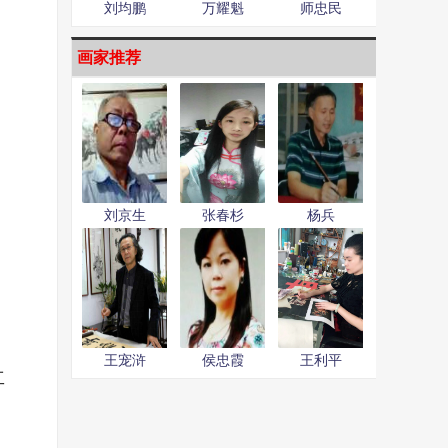
刘均鹏
万耀魁
师忠民
画家推荐
刘京生
张春杉
杨兵
王宠浒
侯忠霞
王利平
工