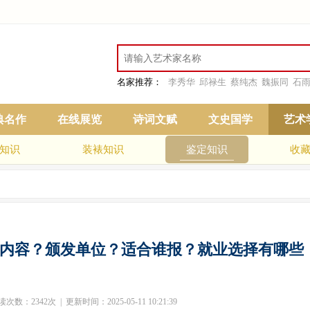
名家推荐：
李秀华
邱禄生
蔡纯杰
魏振同
石
典名作
在线展览
诗词文赋
文史国学
艺术
知识
装裱知识
鉴定知识
收
内容？颁发单位？适合谁报？就业选择有哪些
：2342次 | 更新时间：2025-05-11 10:21:39