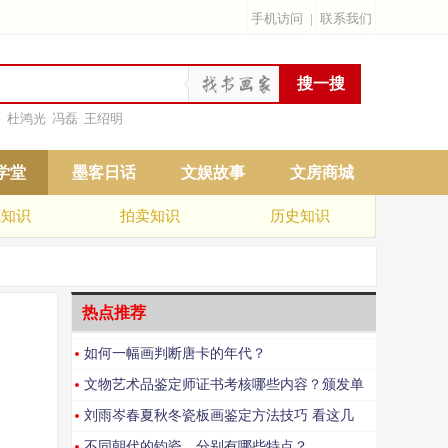
手机访问
|
联系我们
雨
杜鸿光
冯磊
王绍明
学堂
墨客日话
文娱故事
文房商城
藏知识
拍卖知识
历史知识
热点推荐
如何一幅画判断唐卡的年代？
文物艺术品鉴定师证书考核哪些内容？颁发单
位？适合谁报？就业选择有哪些
刘雨岑春夏秋冬瓷板画鉴定方法技巧 看这几
点！
不同朝代的钧瓷，分别有哪些特点？