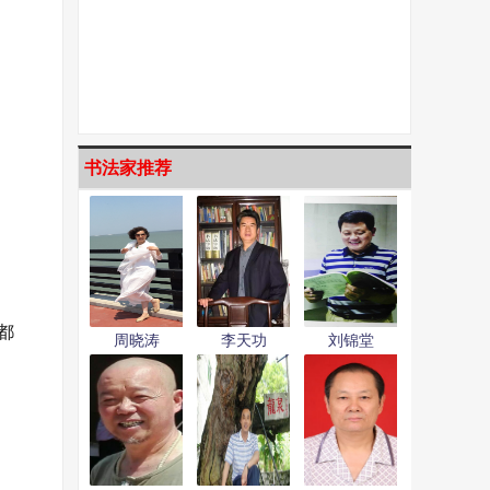
书法家推荐
都
周晓涛
李天功
刘锦堂