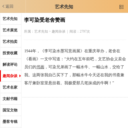
返回
艺术先知

艺术先知
李可染受老舍赞画
艺术展览
所属：
艺术先知
> 趣闻杂谈 | 阅读：2797次
艺术拍卖
1944年，《李可染水墨写意画展》在重庆举办，老舍在
投资收藏
《看画》一文中写道：“大约在五年前吧，文艺协会义卖会
解读评论
员们的
书画
，可染兄弟画了一幅水牛、一幅山水，交给了
我。这两张我自己买下了，那幅水牛今天还在我的书斋兼
趣闻杂谈
客厅兼卧室里悬挂着。我极爱那几笔抹成的牛啊！”
艺术名家
文献书籍
国宝文物
墨客专稿