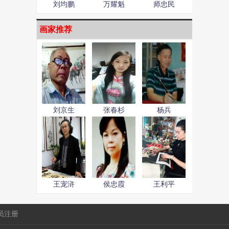
刘均鹏
万耀魁
师忠民
画家推荐
刘京生
张春杉
杨兵
王宠浒
侯忠霞
王利平
员注册