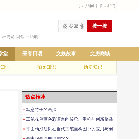
手机访问
|
联系我们
雨
杜鸿光
冯磊
王绍明
学堂
墨客日话
文娱故事
文房商城
藏知识
拍卖知识
历史知识
热点推荐
写意竹子的画法
工笔花鸟画色彩语言的传承、重构与创新路径
研究
平面构成法则在当代工笔画构图中的应用与创
新研究
画中国画该如何用水？