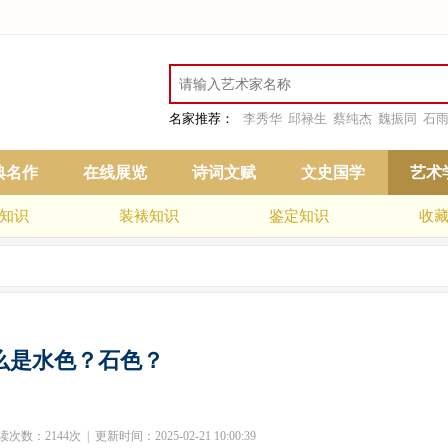
名家推荐：
李秀华
邱禄生
蔡纯杰
魏振同
石
典名作
在线展览
诗词文赋
文史国学
艺术
知识
装裱知识
鉴定知识
收
么是水色？石色？
：2144次 | 更新时间：2025-02-21 10:00:39