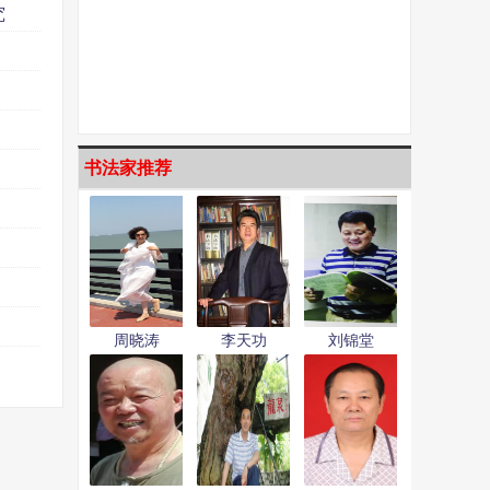
究
书法家推荐
周晓涛
李天功
刘锦堂