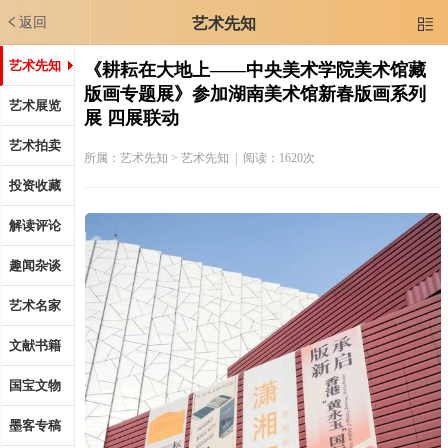
返回
艺术先知

艺术先知
《耕耘在大地上——中央美术学院美术馆藏
版画专题展》参加湖南美术馆新春版画系列
艺术展览
展 四展联动
艺术拍卖
所属：
艺术先知
> 艺术先知 | 阅读：1620次
投资收藏
解读评论
趣闻杂谈
艺术名家
文献书籍
国宝文物
墨客专稿