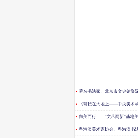
著名书法家、北京市文史馆资深
《耕耘在大地上——中央美术
画系列展 四展联动
向美而行——“文艺两新”基地
粤港澳美术家协会、粤港澳书法