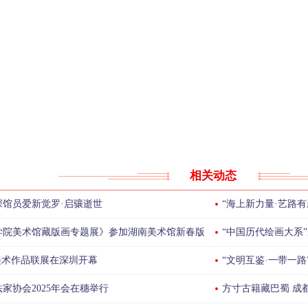
相关动态
馆员爱新觉罗·启骧逝世
“海上新力量·艺路
学院美术馆藏版画专题展》参加湖南美术馆新春版
“中国历代绘画大系
美术作品联展在深圳开幕
“文明互鉴·一带一
家协会2025年会在穗举行
方寸古籍藏巴蜀 成