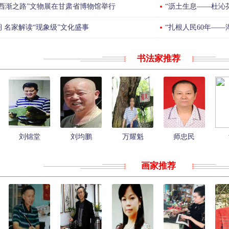
西渐之路”文物展在甘肃省博物馆举行
“沥土生息——杜沁芬
 名家解读“现象级”文化盛事
“扎根人民60年—
书法家推荐
刘锦堂
刘均鹏
万耀魁
师忠民
画家推荐