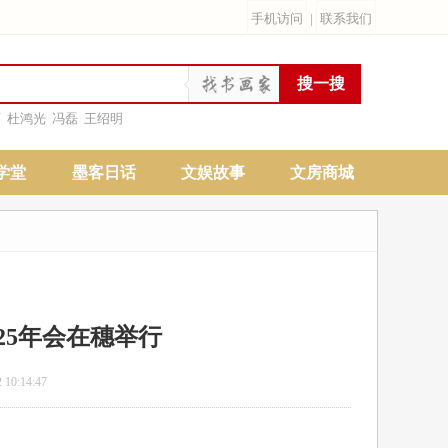
手机访问
|
联系我们
雨
杜鸿光
冯磊
王绍明
学堂
墨客日话
文娱故事
文房商城
25年会在穗举行
:14:47