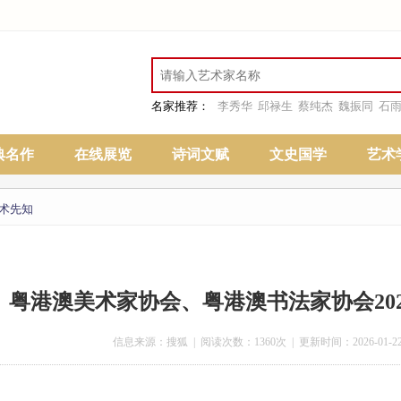
名家推荐：
李秀华
邱禄生
蔡纯杰
魏振同
石
典名作
在线展览
诗词文赋
文史国学
艺术
术先知
粤港澳美术家协会、粤港澳书法家协会20
信息来源：搜狐 | 阅读次数：1360次 | 更新时间：2026-01-22 10