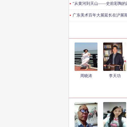
“从黄河到天山——史前彩陶的
广东美术百年大展延长在沪展期
周晓涛
李天功