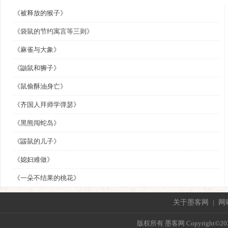
《被释放的猴子》
《袋鼠的节约寓言等三则》
《麻雀与大象》
《鼬鼠和狮子》
《鼠偷酥油身亡》
《齐国人拜师学弹瑟》
《黑熊闯蛇岛》
《鼹鼠的儿子》
《媳妇难做》
《一朵不结果的桃花》
关于墨客网
|
网
版权所有 墨客网 Copyright©2021 mo