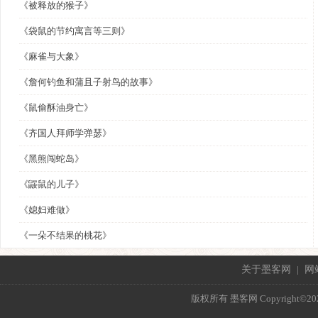
《被释放的猴子》
《袋鼠的节约寓言等三则》
《麻雀与大象》
《詹何钓鱼和蒲且子射鸟的故事》
《鼠偷酥油身亡》
《齐国人拜师学弹瑟》
《黑熊闯蛇岛》
《鼹鼠的儿子》
《媳妇难做》
《一朵不结果的桃花》
关于墨客网
|
网
版权所有 墨客网 Copyright©2021 mo