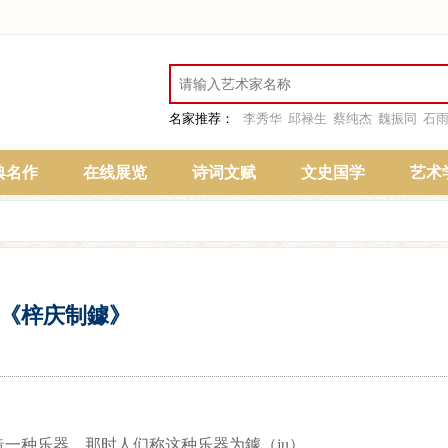
名家推荐：
李秀华
邱禄生
蔡纯杰
魏振同
石
典名作
在线展览
诗词文赋
文史国学
艺术
《梓庆制鐻》
种乐器，那时人们称这种乐器为鐻（ju）。