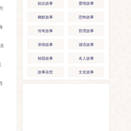
励志故事
爱情故事
方
幽默故事
恐怖故事
身
传奇故事
哲理故事
；
亲情故事
谜语故事
惧
校园故事
名人故事
直
故事杂赏
文史故事
性
，