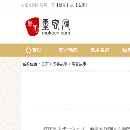
欢迎来到墨客网！请
【登录】
或
【注册】
首页
艺术动态
艺术名家
经
当前位置：
首页
>
墨客故事
> 寓言故事
梓庆是古代一位木匠，他擅长砍削木头制造一