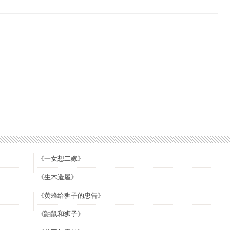
《一女想二嫁》
《生木造屋》
《黄蜂给狮子的忠告》
《鼬鼠和狮子》