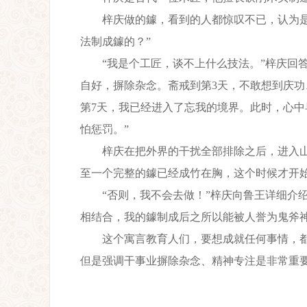
梓庆做的鐻，看到的人都惊叹不已，认为是鬼
法制成鐻的？”
“我是个工匠，谈不上什么技法。”梓庆回答
自好，摒除杂念。斋戒到第3天，不敢想到庆功
第7天，我已经进入了忘我的境界。此时，心
怕惩罚。”
梓庆在把外界的干扰全部排除之后，进入山
至一个完整的鐻已经成竹在胸，这个时候才开
“否则，我不会去做！”梓庆向鲁王详细介绍
相结合，我的鐻制成后之所以能被人誉为鬼斧神
这个寓言教育人们，要想成就任何事情，都
但是强调干事业摒除杂念、精神专注是非常重