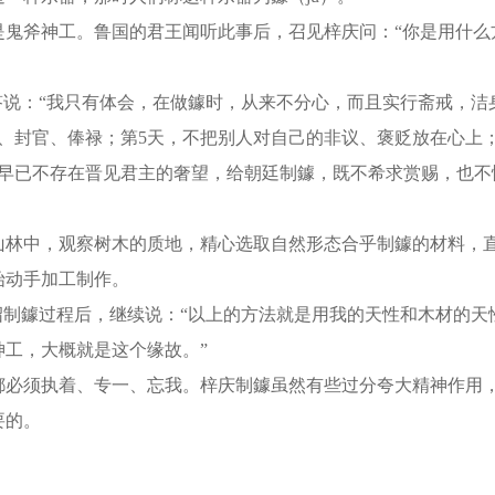
斧神工。鲁国的君王闻听此事后，召见梓庆问：“你是用什么
说：“我只有体会，在做鐻时，从来不分心，而且实行斋戒，洁
、封官、俸禄；第5天，不把别人对自己的非议、褒贬放在心上
中早已不存在晋见君主的奢望，给朝廷制鐻，既不希求赏赐，也不
林中，观察树木的质地，精心选取自然形态合乎制鐻的材料，
始动手加工制作。
制鐻过程后，继续说：“以上的方法就是用我的天性和木材的天
工，大概就是这个缘故。”
必须执着、专一、忘我。梓庆制鐻虽然有些过分夸大精神作用
要的。