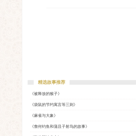
精选故事推荐
《被释放的猴子》
《袋鼠的节约寓言等三则》
《麻雀与大象》
《詹何钓鱼和蒲且子射鸟的故事》