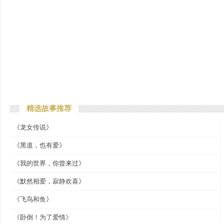
精选故事推荐
《龙女传说》
《黑道，也有爱》
《我的世界，你曾来过》
《默然相爱，寂静欢喜》
《飞鸟和鱼》
《卧倒！为了爱情》