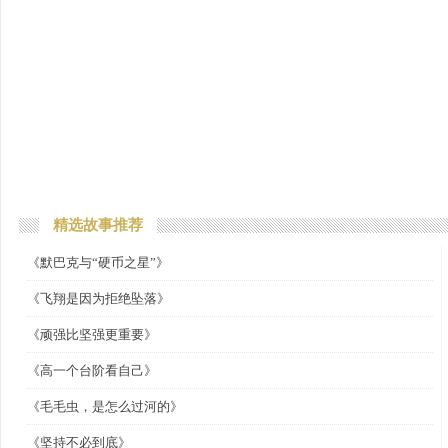
精选故事推荐
《默巴克与“硬币之星”》
《飞翔是因为拒绝坠落》
《顽强比坚强更重要》
《高一个台阶看自己》
《毛毛虫，是怎么过河的》
《坚持不必到底》