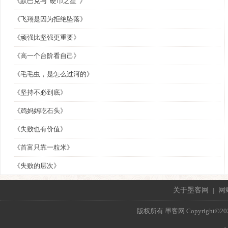
《默巴克与“硬币之星”》
《飞翔是因为拒绝坠落》
《顽强比坚强更重要》
《高一个台阶看自己》
《毛毛虫，是怎么过河的》
《坚持不必到底》
《鸡妈妈吃石头》
《失败也有价值》
《首富只靠一粒米》
《失败的层次》
关于墨客网
|
网
版权所有 墨客网 Copyright©2021 mo