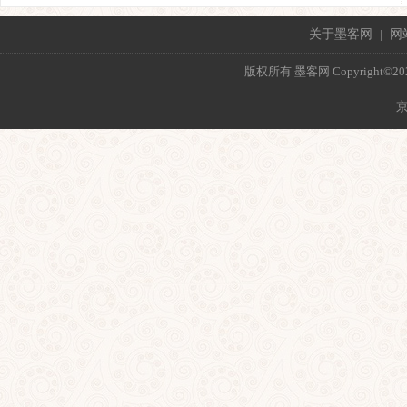
关于墨客网
|
网
版权所有 墨客网 Copyright©2021 mo
京