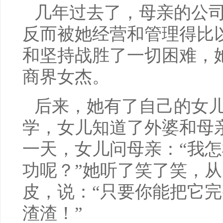
几年过去了，母亲的公
反而被她经营和管理得比
和坚持战胜了一切困难，
商界女杰。
后来，她有了自己的女
学，女儿知道了外婆和母
一天，女儿问母亲：“我
功呢？”她听了笑了笑，
皮，说：“只要你能把它
渣渣！”