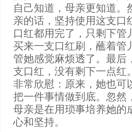
自己知道，母亲更知道。
亲的话，坚持使用这支口
口红都用完了，只剩下管
买来一支口红刷，蘸着管
管她感觉麻烦透了。最后
支口红，没有剩下一点红
非常欣慰：原来，她也可
把一件事情做到底。忽然
母亲是在用琐事培养她的
心和坚持。