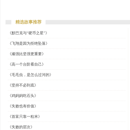
精选故事推荐
《默巴克与“硬币之星”》
《飞翔是因为拒绝坠落》
《顽强比坚强更重要》
《高一个台阶看自己》
《毛毛虫，是怎么过河的》
《坚持不必到底》
《鸡妈妈吃石头》
《失败也有价值》
《首富只靠一粒米》
《失败的层次》