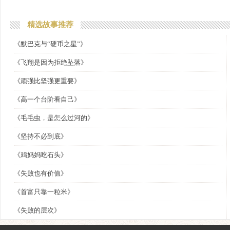
精选故事推荐
《默巴克与“硬币之星”》
《飞翔是因为拒绝坠落》
《顽强比坚强更重要》
《高一个台阶看自己》
《毛毛虫，是怎么过河的》
《坚持不必到底》
《鸡妈妈吃石头》
《失败也有价值》
《首富只靠一粒米》
《失败的层次》