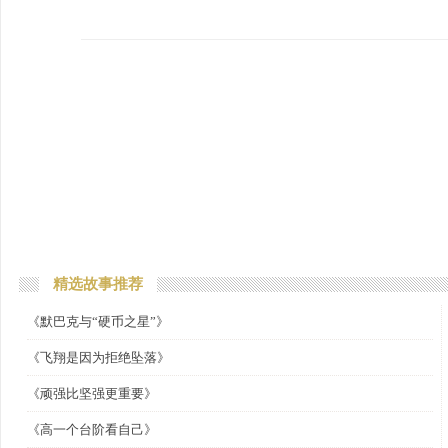
精选故事推荐
《默巴克与“硬币之星”》
《飞翔是因为拒绝坠落》
《顽强比坚强更重要》
《高一个台阶看自己》