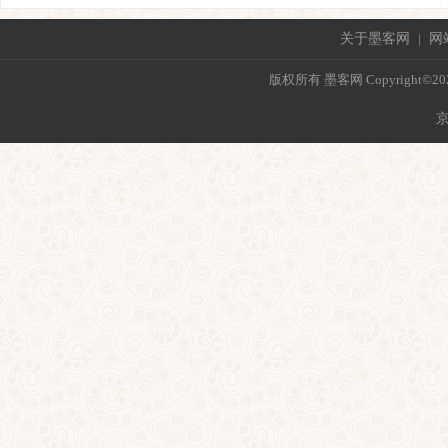
关于墨客网
|
网
版权所有 墨客网 Copyright©2021 mo
京