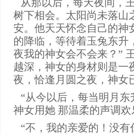
从那以后，每天夜间，
树下相会。太阳尚未落山
安。他天天怀念自己的神
的降临，等待着玉兔东升
夜我的神女会不会来？” 
越深，神女的身材则是一
夜，恰逢月圆之夜，神女
“从今以后，每当明月东
神女用她 那温柔的声调欢
“不，我的亲爱的！没有