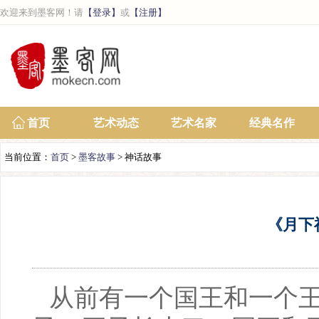
欢迎来到墨客网！请
【登录】
或
【注册】
首页
艺术动态
艺术名家
经典名作
当前位置：
首页
>
墨客故事
> 神话故事
《月下
从前有一个国王和一个