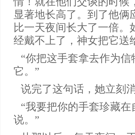
情！就在他们交谈的时候
显著地长高了。到了他俩
比一天夜间长大了一倍。
经戴不上了，神女把它送
“你把这手套拿去作为信
它。”
说完了这句话，她立刻
“我要把你的手套珍藏在
说。”