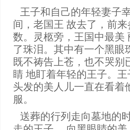
王子和自己的年轻妻子
间，老国王 故去了，前
数。灵柩旁，王国中最美
了珠泪。其中有一个黑眼
既不祷告上苍，也不哭别
睛 地盯着年轻的王子。
头发的美人儿一直在看着
服。
送葬的行列走向墓地的
走的王子， 向黑眼睛的