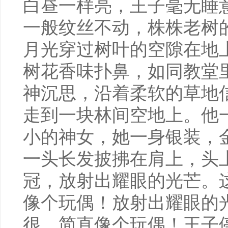
白昼一样亮，王子毫无睡
一般纹丝不动，株株老树
月光穿过树叶的空隙在地
树花香味扑鼻，如同教堂
神沉思，沿着柔软的草地
走到一块林间空地上。他
小的神女，她一身银装，
一头长发披拂在肩上，头
冠，放射出耀眼的光芒。
像个玩偶！放射出耀眼的
很，简直像个玩偶！王子