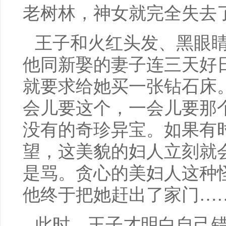
老树林，神女就完全失去
王子和火红头发、黑眼
他同新娶的妻子连三天好
就要求给她买一张钻石床
会儿要这个，一会儿要那
没有的奇珍异宝。如果有
望，这美貌的妇人立刻就
是骂。贪心的美妇人这种
他终于把她赶出了家门…
此时，王子才明白自己