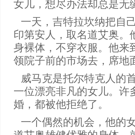
女儿，想尽办法却总是无
一天，吉特拉坎纳把自
印第安人，取名道艾奥。
身裸体，不穿衣服。他来
领院子前的市场去，席地
威马克是托尔特克人的
一位漂亮非凡的女儿。许
婚，都被他拒绝了。
一个偶然的机会，他的