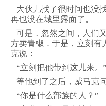
大伙儿找了很时间也没
再也没在城里露面了。
可是，忽然之间，人们
方卖青椒，于是，立刻有
克说：
“立刻把他带到这儿来。
等他到了之后，威马克
“你是什么部族的人？”