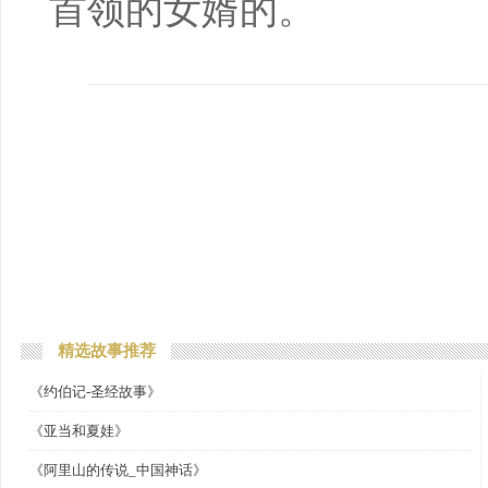
首领的女婿的。
精选故事推荐
《约伯记-圣经故事》
《亚当和夏娃》
《阿里山的传说_中国神话》