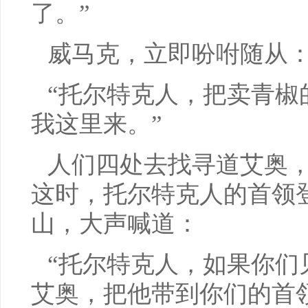
了。”
威马克，立即吩咐随从
“托尔特克人，把卖青椒
我这里来。”
人们四处去找寻道艾奥
这时，托尔特克人的首领
山，大声喊道：
“托尔特克人，如果你们
艾奥，把他带到你们的首