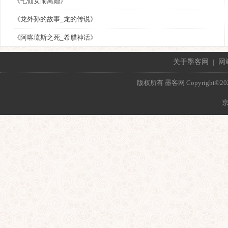
《七仙女闹离婚》
《龙外孙的故事_龙的传说》
《阿喀琉斯之死_希腊神话》
关于墨客网
|
网
版权所有 墨客网 Copyright©2021 mo
京