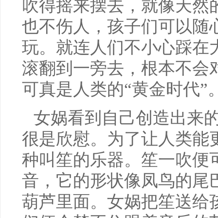
吹得摇来摆去，就像天然
也不伤人，孩子们可以随
玩。就连人们不小心踩在
滚翻到一旁去，根本不会
可真是人类的“黄金时代”
女娲看到自己创造出来
很是欣慰。为了让人类能
种叫笙的乐器。笙一吹便
音，它的形状像凤鸟的尾
葫芦里面。女娲把笙送给