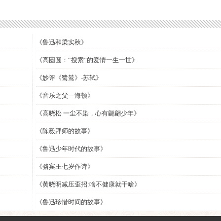
《鲁迅和梁实秋》
《高圆圆：“搜索”的爱情一生一世》
《妙评《鹭鸶》-苏轼》
《音乐之父—海顿》
《高晓松 一尘不染，心有翩翩少年》
《陈毅拜师的故事》
《鲁迅少年时代的故事》
《骆宾王七岁作诗》
《黄晓明减压歪招:啥不健康就干啥》
《鲁迅珍惜时间的故事》