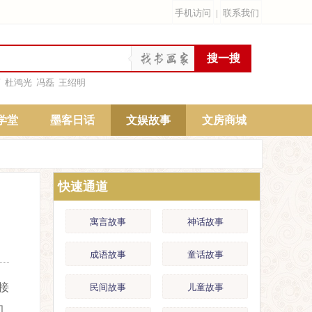
手机访问
|
联系我们
雨
杜鸿光
冯磊
王绍明
学堂
墨客日话
文娱故事
文房商城
快速通道
寓言故事
神话故事
成语故事
童话故事
接
民间故事
儿童故事
却