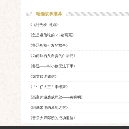
精选故事推荐
《飞行先驱-冯如》
《鱼是谁偷吃的？--诸葛亮》
《鲁迅相貌引发的故事》
《为两块石头自责的白居易》
《鲁迅——叫小偷无法下手》
《魏文侯讲诚信》
《＂牛仔大王＂李维斯》
《高富帅逆袭成屌丝——黄晓明》
《阿基米德的墓地之谜》
《音乐大师郎朗的成功道路》