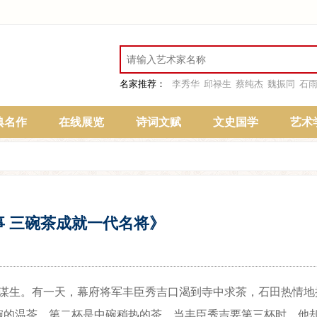
名家推荐：
李秀华
邱禄生
蔡纯杰
魏振同
石
典名作
在线展览
诗词文赋
文史国学
艺术
事 三碗茶成就一代名将》
谋生。有一天，幕府将军丰臣秀吉口渴到寺中求茶，石田热情地
碗的温茶，第二杯是中碗稍热的茶，当丰臣秀吉要第三杯时，他